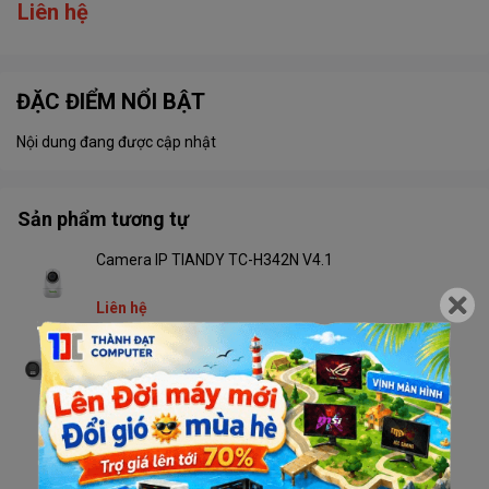
Liên hệ
ĐẶC ĐIỂM NỔI BẬT
Nội dung đang được cập nhật
Sản phẩm tương tự
Camera IP TIANDY TC-H342N V4.1
Liên hệ
Camera TIANDY TC-C32RN V4.2 Wifi
Liên hệ
Camera TIANDY TC-H333N V4.2 Wifi
Liên hệ