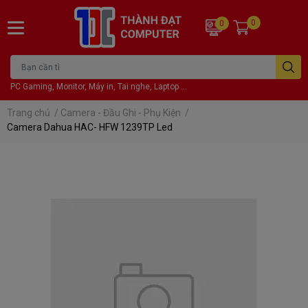
0
0
PC Gaming, Monitor, Máy in, Tai nghe, Laptop ...
Trang chủ
/
Camera - Đầu Ghi - Phụ Kiện
/
Camera Dahua HAC- HFW 1239TP Led