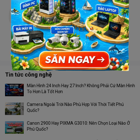
Camera TIANDY TC-H332N V4.1 Wifi
Liên hệ
Camera Tiandy TC-H363U 4G
Liên hệ
Tin tức công nghệ
Màn Hình 24 Inch Hay 27 Inch? Không Phải Cứ Màn Hình
To Hơn Là Tốt Hơn
Camera Ngoài Trời Nào Phù Hợp Với Thời Tiết Phú
Quốc?
Canon 2900 Hay PIXMA G3010: Nên Chọn Loại Nào Ở
Phú Quốc?