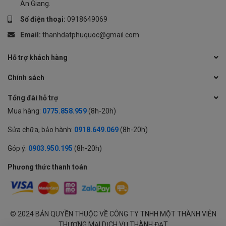
An Giang.
Số điện thoại:
0918649069
Email:
thanhdatphuquoc@gmail.com
Hỗ trợ khách hàng
Chính sách
Tổng đài hỗ trợ
Mua hàng:
0775.858.959
(8h-20h)
Sửa chữa, bảo hành:
0918.649.069
(8h-20h)
Góp ý:
0903.950.195
(8h-20h)
Phương thức thanh toán
© 2024 BẢN QUYỀN THUỘC VỀ CÔNG TY TNHH MỘT THÀNH VIÊN
THƯƠNG MẠI DỊCH VỤ THÀNH ĐẠT