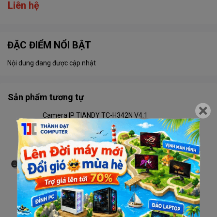
Liên hệ
ĐẶC ĐIỂM NỔI BẬT
Nội dung đang được cập nhật
Sản phẩm tương tự
Camera IP TIANDY TC-H342N V4.1
Liên hệ
Camera TIANDY TC-C32RN V4.2 Wifi
Liên hệ
Camera TIANDY TC-H333N V4.2 Wifi
Liên hệ