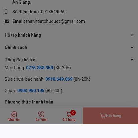
An Giang.
Số điện thoại:
0918649069
Email:
thanhdatphuquoc@gmail.com
Hỗ trợ khách hàng
Chính sách
Tổng đài hỗ trợ
Mua hàng:
0775.858.959
(8h-20h)
Sửa chữa, bảo hành:
0918.649.069
(8h-20h)
Góp ý:
0903.950.195
(8h-20h)
Phương thức thanh toán
0
Hết hàng
Nhắn tin
Gọi điện
Giỏ hàng
© 2024 BẢN QUYỀN THUỘC VỀ CÔNG TY TNHH MỘT THÀNH VIÊN
THƯƠNG MẠI DỊCH VỤ THÀNH ĐẠT