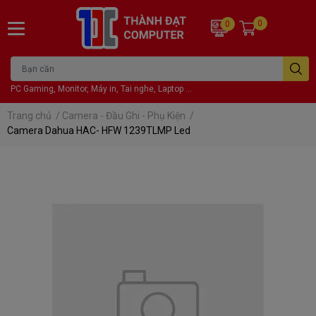
0
0
PC Gaming, Monitor, Máy in, Tai nghe, Laptop ...
Trang chủ
/
Camera - Đầu Ghi - Phụ Kiện
/
Camera Dahua HAC- HFW 1239TLMP Led