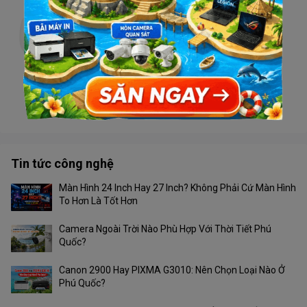
Camera TIANDY TC-H332N V4.1 Wifi
Liên hệ
Camera Tiandy TC-H363U 4G
Liên hệ
Tin tức công nghệ
Màn Hình 24 Inch Hay 27 Inch? Không Phải Cứ Màn Hình
To Hơn Là Tốt Hơn
Camera Ngoài Trời Nào Phù Hợp Với Thời Tiết Phú
Quốc?
Canon 2900 Hay PIXMA G3010: Nên Chọn Loại Nào Ở
Phú Quốc?