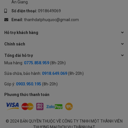
An Giang.
Số điện thoại:
0918649069
Email:
thanhdatphuquoc@gmail.com
Hỗ trợ khách hàng
Chính sách
Tổng đài hỗ trợ
Mua hàng:
0775.858.959
(8h-20h)
Sửa chữa, bảo hành:
0918.649.069
(8h-20h)
Góp ý:
0903.950.195
(8h-20h)
Phương thức thanh toán
© 2024 BẢN QUYỀN THUỘC VỀ CÔNG TY TNHH MỘT THÀNH VIÊN
THƯƠNG MẠI DỊCH VỤ THÀNH ĐẠT