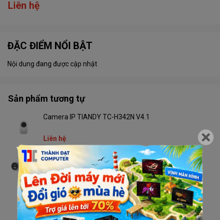
Liên hệ
ĐẶC ĐIỂM NỔI BẬT
Nội dung đang được cập nhật
Sản phẩm tương tự
Camera IP TIANDY TC-H342N V4.1
Liên hệ
Camera TIANDY TC-C32RN V4.2 Wifi
Liên hệ
Camera TIANDY TC-H333N V4.2 Wifi
Liên hệ