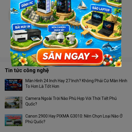
Camera TIANDY TC-H332N V4.1 Wifi
Liên hệ
Camera Tiandy TC-H363U 4G
Liên hệ
Tin tức công nghệ
Màn Hình 24 Inch Hay 27 Inch? Không Phải Cứ Màn Hình
To Hơn Là Tốt Hơn
Camera Ngoài Trời Nào Phù Hợp Với Thời Tiết Phú
Quốc?
Canon 2900 Hay PIXMA G3010: Nên Chọn Loại Nào Ở
Phú Quốc?