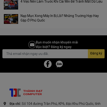
4 Việc Nên Làm Trước Khi Cài Win Để Tránh Mất Dữ Liệu
Nạp Mực Xong Máy In Bị Lỗi? Những Trường Hợp Hay
Gặp Ở Phú Quốc
Bạn muốn nhận khuyến mãi
đặc biệt? Đăng ký ngay.
Đăng ký
Địa chỉ:
Số 104 đường Trần Phú, KP6, Đặc Khu Phú Quốc, tỉnh