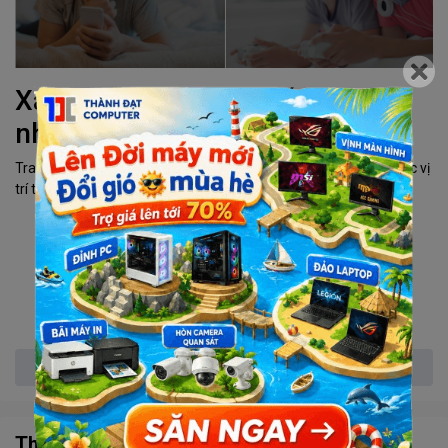
Xác định được vị trí tốt nhanh
nhất
Trang bị đèn tín hiệu thông minh giúp bạn nhanh chóng tìm được vị
trí tốt nhất để lắp đặt bộ mở rộng sóng
Xem thêm
Thông số kỹ thuật