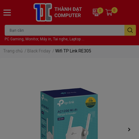
0
0
PC Gaming, Monitor, Máy in, Tai nghe, Laptop ...
Trang chủ
/
Black Friday
/
Wifi TP Link RE305