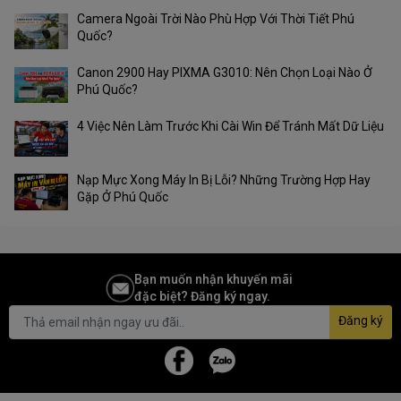
Camera Ngoài Trời Nào Phù Hợp Với Thời Tiết Phú
Quốc?
Canon 2900 Hay PIXMA G3010: Nên Chọn Loại Nào Ở
Phú Quốc?
4 Việc Nên Làm Trước Khi Cài Win Để Tránh Mất Dữ Liệu
Nạp Mực Xong Máy In Bị Lỗi? Những Trường Hợp Hay
Gặp Ở Phú Quốc
Bạn muốn nhận khuyến mãi
đặc biệt? Đăng ký ngay.
Đăng ký