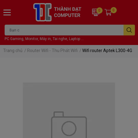
0
0
PC Gaming, Monitor, Máy in, Tai nghe, Laptop ...
Trang chủ
/
Router Wifi - Thu Phát Wifi
/
Wifi router Aptek L300-4G