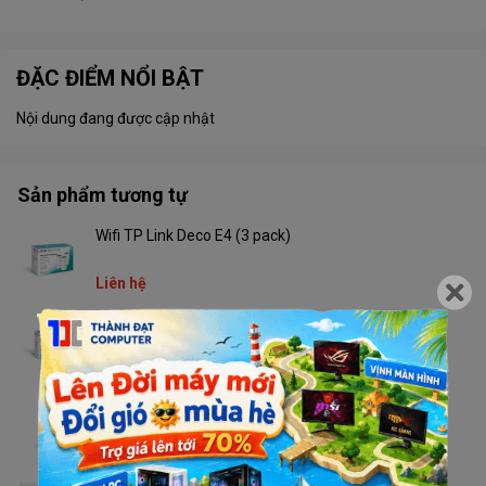
ĐẶC ĐIỂM NỔI BẬT
Nội dung đang được cập nhật
Sản phẩm tương tự
Wifi TP Link Deco E4 (3 pack)
Liên hệ
Wifi TP Link Deco E4 (2 pack)
Liên hệ
Wifi TP Link CPE510
Liên hệ