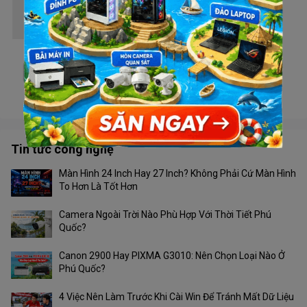
Wifi TP Link Archer MR400
Liên hệ
Wifi Ruijie RAP2200(E)
Liên hệ
Tin tức công nghệ
Màn Hình 24 Inch Hay 27 Inch? Không Phải Cứ Màn Hình
To Hơn Là Tốt Hơn
Camera Ngoài Trời Nào Phù Hợp Với Thời Tiết Phú
Quốc?
Canon 2900 Hay PIXMA G3010: Nên Chọn Loại Nào Ở
Phú Quốc?
4 Việc Nên Làm Trước Khi Cài Win Để Tránh Mất Dữ Liệu