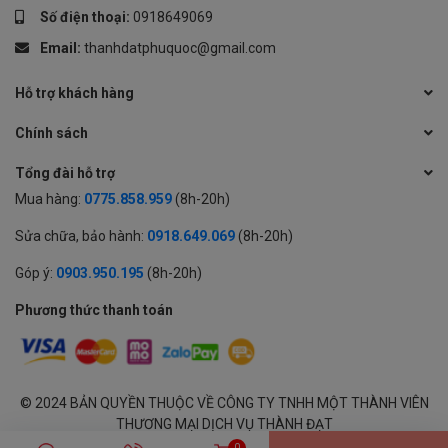
Số điện thoại:
0918649069
Email:
thanhdatphuquoc@gmail.com
Hỗ trợ khách hàng
Chính sách
Tổng đài hỗ trợ
Mua hàng:
0775.858.959
(8h-20h)
Sửa chữa, bảo hành:
0918.649.069
(8h-20h)
Góp ý:
0903.950.195
(8h-20h)
Phương thức thanh toán
© 2024 BẢN QUYỀN THUỘC VỀ CÔNG TY TNHH MỘT THÀNH VIÊN
THƯƠNG MẠI DỊCH VỤ THÀNH ĐẠT
GPĐKKD: 1701594843 cấp tại Sở KH & ĐT Tỉnh An Giang | Cung cấp
0