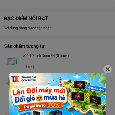
ĐẶC ĐIỂM NỔI BẬT
Nội dung đang được cập nhật
Sản phẩm tương tự
Wifi TP Link Deco E4 (3 pack)
Liên hệ
Wifi TP Link Deco E4 (2 pack)
Liên hệ
Wifi TP Link CPE510
Liên hệ