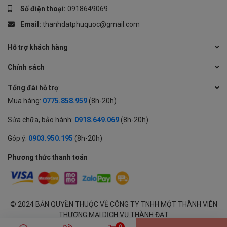
Số điện thoại:
0918649069
Email:
thanhdatphuquoc@gmail.com
Hỗ trợ khách hàng
Chính sách
Tổng đài hỗ trợ
Mua hàng:
0775.858.959
(8h-20h)
Sửa chữa, bảo hành:
0918.649.069
(8h-20h)
Góp ý:
0903.950.195
(8h-20h)
Phương thức thanh toán
© 2024 BẢN QUYỀN THUỘC VỀ CÔNG TY TNHH MỘT THÀNH VIÊN
THƯƠNG MẠI DỊCH VỤ THÀNH ĐẠT
GPĐKKD: 1701594843 cấp tại Sở KH & ĐT Tỉnh An Giang | Cung cấp
0