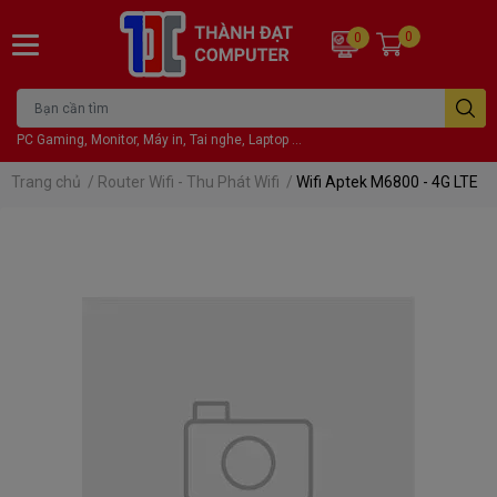
0
0
PC Gaming, Monitor, Máy in, Tai nghe, Laptop ...
Trang chủ
/
Router Wifi - Thu Phát Wifi
/
Wifi Aptek M6800 - 4G LTE