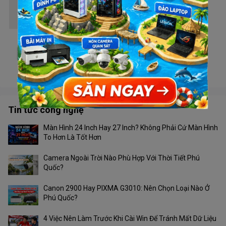
Wifi TP Link Archer MR400
Liên hệ
Wifi Ruijie RAP2200(E)
Liên hệ
Tin tức công nghệ
Màn Hình 24 Inch Hay 27 Inch? Không Phải Cứ Màn Hình
To Hơn Là Tốt Hơn
Camera Ngoài Trời Nào Phù Hợp Với Thời Tiết Phú
Quốc?
Canon 2900 Hay PIXMA G3010: Nên Chọn Loại Nào Ở
Phú Quốc?
4 Việc Nên Làm Trước Khi Cài Win Để Tránh Mất Dữ Liệu