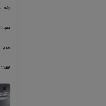
áo máy
ớc qua
àng sẽ
 thuật