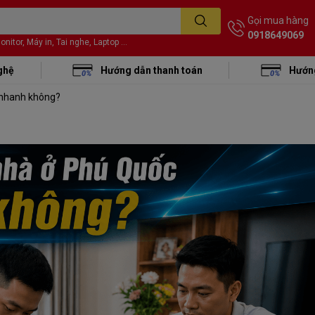
Gọi mua hàng
0918649069
itor, Máy in, Tai nghe, Laptop ...
ghệ
Hướng dẫn thanh toán
Hướng
 nhanh không?