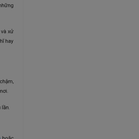
 những
 và xử
hĩ hay
 chậm,
nơi.
 lần.
n
hoặc