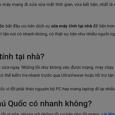
 máy mang đi sửa vừa mất thời gian, vừa bất tiện, nhất là
ốc
bắt đầu ưu tiên dịch vụ
sửa máy tính tại nhà
để tiện hơn
ật tận nơi có nhanh không, có thật sự tiện như nhiều người ng
ính tại nhà?
đi sửa ngay. Những lỗi như không vào được mạng, máy chạy
có thể kiểm tra nhanh trước qua UltraViewer hoặc hỗ trợ tận 
c vì đỡ phải tháo nguyên bộ PC hay mang laptop đi lại nhiều
Phú Quốc có nhanh không?
 lỗi gì nữa, nhưng với những lỗi cơ bản như lỗi mạng,
cài Wi