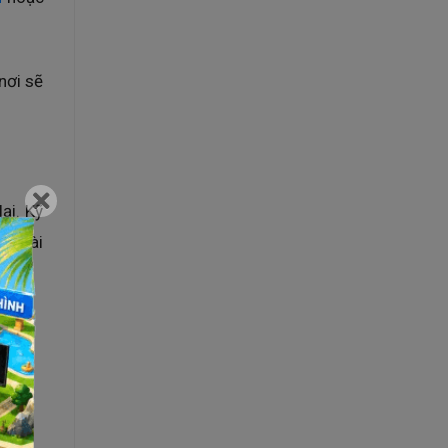
nơi sẽ
ại. Kỹ
ặc cài
mạng
lại