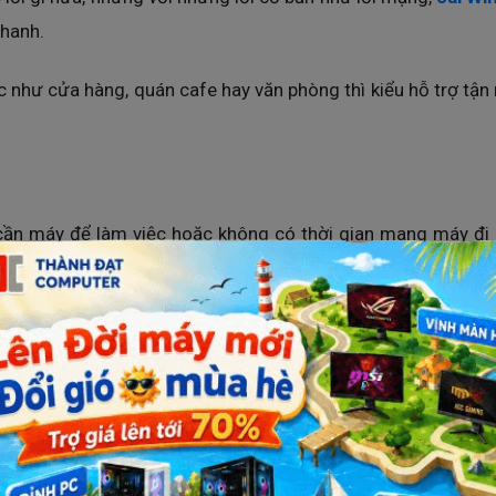
nhanh.
 như cửa hàng, quán cafe hay văn phòng thì kiểu hỗ trợ tận 
cần máy để làm việc hoặc không có thời gian mang máy đi l
ỗ trợ trước những lỗi cơ bản như lỗi mạng, lỗi phần mềm ho
ược tại nhà
hàng ngay. Với mấy lỗi cơ bản liên quan tới phần mềm hoặc 
ó trường hợp chỉ cần hỗ trợ qua UltraViewer là máy dùng ổn 
như: