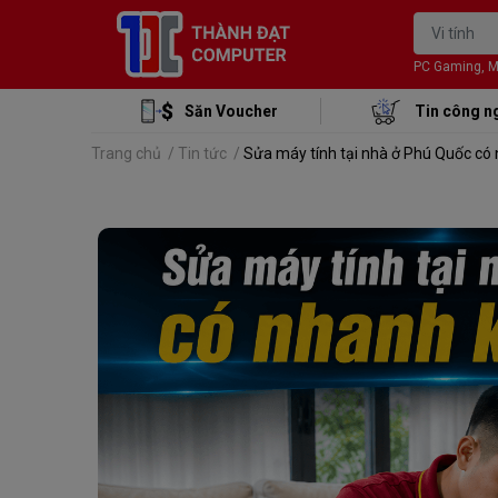
PC Gaming, Mon
Săn Voucher
Tin công n
Trang chủ
/
Tin tức
/
Sửa máy tính tại nhà ở Phú Quốc có