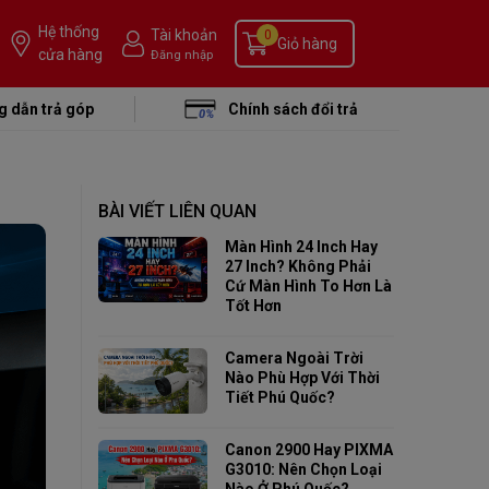
Hệ thống
Tài khoản
0
Giỏ hàng
cửa hàng
Đăng nhập
 dẫn trả góp
Chính sách đổi trả
BÀI VIẾT LIÊN QUAN
Màn Hình 24 Inch Hay
27 Inch? Không Phải
Cứ Màn Hình To Hơn Là
Tốt Hơn
Camera Ngoài Trời
Nào Phù Hợp Với Thời
Tiết Phú Quốc?
Canon 2900 Hay PIXMA
G3010: Nên Chọn Loại