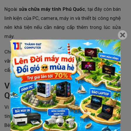
Ngoài
sửa chữa máy tính Phú Quốc
, tại đây còn bán
linh kiện của PC, camera, máy in và thiết bị công nghệ
nên khá tiện nếu cần nâng cấp thêm trong lúc sửa
máy.
Cho thấy rất phù hợp với học sinh/sinh viên, nhân viên
văn phòng, người cần sửa gấp và người muốn nâng
cấp laptop cho mượt hơn.
Vi Tính Hải Đăng (Máy Tính Phú
Quốc) - Thương hiệu lâu năm
Vi Tính Hải Đăng là một trong những cửa hàng máy
tính khá quen thuộc với nhiều người tại Phú Quốc.
Bên này hoạt động nhiều năm nên thường được