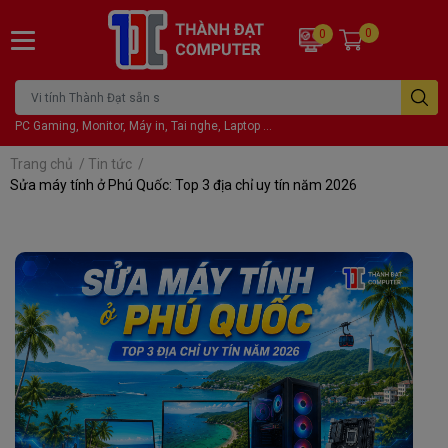
0
0
PC Gaming, Monitor, Máy in, Tai nghe, Laptop ...
Trang chủ
/
Tin tức
/
Sửa máy tính ở Phú Quốc: Top 3 địa chỉ uy tín năm 2026