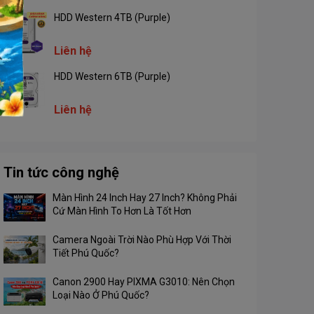
HDD Western 4TB (Purple)
Kích thước
M.2 2280 (80x22x2.4mm)
Mã sản suất
1SSOH-SSMBC3-NN
Liên hệ
HDD Western 6TB (Purple)
Liên hệ
Tin tức công nghệ
Màn Hình 24 Inch Hay 27 Inch? Không Phải
Cứ Màn Hình To Hơn Là Tốt Hơn
Camera Ngoài Trời Nào Phù Hợp Với Thời
Tiết Phú Quốc?
Canon 2900 Hay PIXMA G3010: Nên Chọn
Loại Nào Ở Phú Quốc?