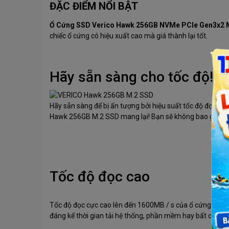
ĐẶC ĐIỂM NỔI BẬT
Ổ Cứng SSD Verico Hawk 256GB NVMe PCIe Gen3x2 
chiếc ổ cứng có hiệu xuất cao mà giá thành lại tốt.
Hãy sẵn sàng cho tốc độ!
Hãy sẵn sàng để bị ấn tượng bởi hiệu suất tốc độ đọc /
Hawk 256GB M.2 SSD mang lại! Bạn sẽ không bao giờ qua
Tốc độ đọc cao
Tốc độ đọc cực cao lên đến 1600MB / s của ổ cứng SSD
đáng kể thời gian tải hệ thống, phần mềm hay bất cứ thứ