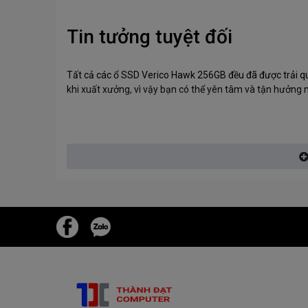
Tin tưởng tuyệt đối
Tất cả các ổ SSD Verico Hawk 256GB đều đã được trải qu
khi xuất xưởng, vì vậy bạn có thể yên tâm và tận hưởn
Thương hiệu Uy Tín
Verico International Co., Ltd. không chỉ là nhà cung cấp 
một nhóm các Nhà tư vấn và Tiếp thị Sản phẩm chuyên 
đó, họ cung cấp chương trình đào tạo đầy đủ về các sản p
đội ngũ bán hàng và tiếp thị của Verico sẽ quan sát, phân
phẩm, giá cả và hình ảnh thương hiệu luôn cạnh tranh. Ver