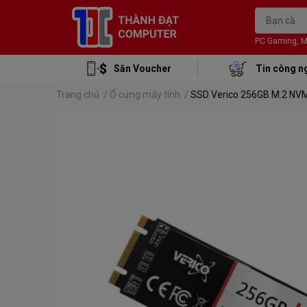
PC Gaming, Mon
Săn Voucher
Tin công n
Trang chủ
/
Ổ cứng máy tính
/
SSD Verico 256GB M.2 NV