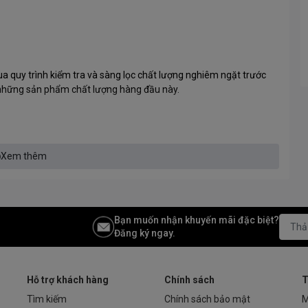
a quy trình kiểm tra và sàng lọc chất lượng nghiêm ngặt trước
g những sản phẩm chất lượng hàng đầu này.
Xem thêm
Bộ nhớ, nhà sản xuất các thiết bị theo yêu cầu (OEM), mà còn là
Bạn muốn nhận khuyến mãi đặc biệt?
Đăng ký ngay.
nghiệp. Verico không chỉ bán sản phẩm cho khách hàng, thay vào
hẩm cập nhật nhất và tình hình thị trường hiện tại. Trong khi đó,
 tích và cung cấp thông tin cập nhật liên tục để giữ cho sản
ico International Co., Ltd. là nhà cung cấp Giải pháp tổng thể!
Hỗ trợ khách hàng
Chính sách
T
Tìm kiếm
Chính sách bảo mật
M