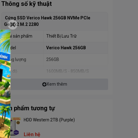
Thông số kỹ thuật
Cứng SSD Verico Hawk 256GB NVMe PCIe
Gen3x2 M.2 2280
Loại sản phẩm
Thiết Bị Lưu Trữ
Model
Verico Hawk 256GB
Dung lượng
256GB
Tốc độ
1600MB/S - 850MB/S
IOPS 4K đọc / ghi
< 240000 / 180000
Xem thêm
Chuẩn kết nối
PCIe Gen 3.0 x2, NVMe 1.3
Loại NAND
Samsung 3D Nand
Sản phẩm tương tự
Controller
Phison
HDD Western 2TB (Purple)
TRIM, S.M.A.R.T., RAID, SLC
Công nghệ hỗ trợ
Liên hệ
Cache