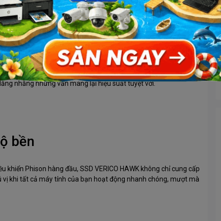
3 x2 và NVMe 1.3: với kích thước M2. 2280 nhỏ bé, nó có thể
ằng nhằng nhưng vẫn mang lại hiệu suất tuyệt vời.
Độ bền
điều khiển Phison hàng đầu, SSD VERICO HAWK không chỉ cung cấp
ú vị khi tất cả máy tính của bạn hoạt động nhanh chóng, mượt mà