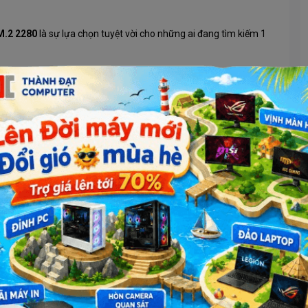
M.2 2280
là sự lựa chọn tuyệt vời cho những ai đang tìm kiếm 1
 ghi lên đến 1600 MBs / 850 MBs đáng kinh ngạc mà VERICO
y lại ổ cứng truyền thống nữa!
 Verico Hawk 256GB NVMe PCIe Gen3x2 M.2 2280 sẽ cải thiện
 gì bạn để bên trong.