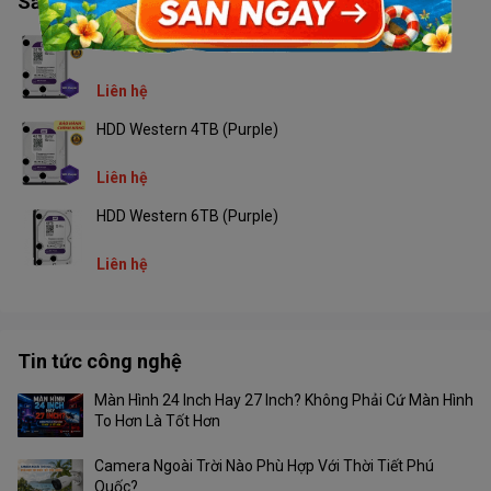
Sản phẩm tương tự
MTBF
1.000.000 hours
HDD Western 2TB (Purple)
Products size
100mm x 70mm x 7mm 2.5 Inch
Liên hệ
Aseismic strenght
1500G
HDD Western 4TB (Purple)
Working temperature
0°C-70°C
Liên hệ
Storage temperature
0°C-40°C
HDD Western 6TB (Purple)
Liên hệ
Tin tức công nghệ
Màn Hình 24 Inch Hay 27 Inch? Không Phải Cứ Màn Hình
To Hơn Là Tốt Hơn
Camera Ngoài Trời Nào Phù Hợp Với Thời Tiết Phú
Quốc?