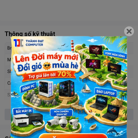
Thông số kỹ thuật
Brand
T-WOLF
Model
TW-S512M
SKU
686502512
Capacity
512GB
Sata 3
6Gb/s
Read
570 MB/s
Xem thêm
Write
530MB/s
Memory type
MLC