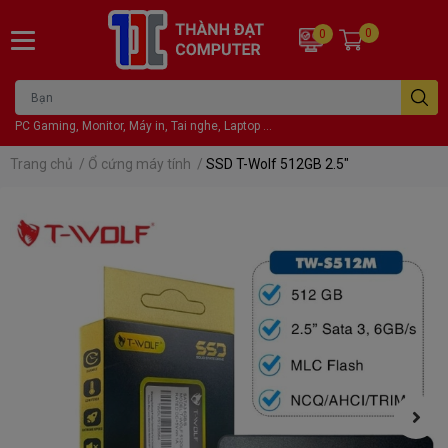
0
0
PC Gaming, Monitor, Máy in, Tai nghe, Laptop ...
Trang chủ
/
Ổ cứng máy tính
/
SSD T-Wolf 512GB 2.5"