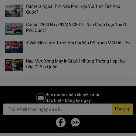
Camera Ngoài Trời Nào Phù Hợp Với Thời Tiết Phú
Quốc?
Canon 2900 Hay PIXMA G3010: Nên Chọn Loại Nào Ở
Phú Quốc?
4 Việc Nên Làm Trước Khi Cài Win Để Tránh Mất Dữ Liệu
Nạp Mực Xong Máy In Bị Lỗi? Những Trường Hợp Hay
Gặp Ở Phú Quốc
Bạn muốn nhận khuyến mãi
đặc biệt? Đăng ký ngay.
Đăng ký