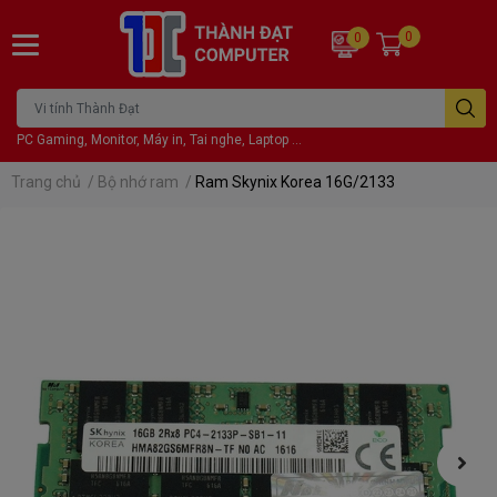
0
0
PC Gaming, Monitor, Máy in, Tai nghe, Laptop ...
Trang chủ
/
Bộ nhớ ram
/
Ram Skynix Korea 16G/2133