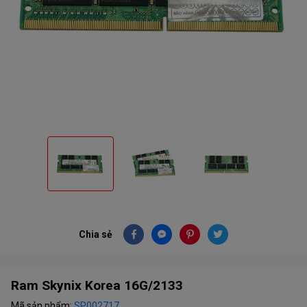
Chia sẻ
Ram Skynix Korea 16G/2133
Mã sản phẩm:
SP002717