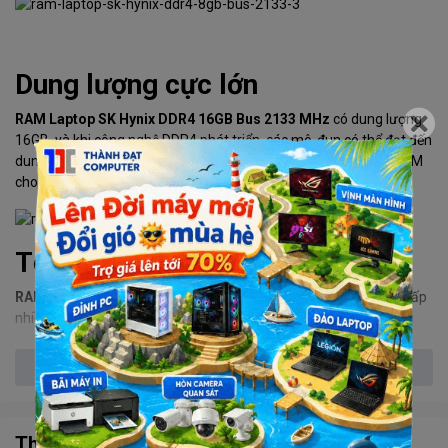
Dung lượng cực lớn
RAM Laptop SK Hynix DDR4 16GB Bus 2133 MHz
có dung lượng
16GB, và khi công nghệ DDR4 phát triển, các mô-đun có thể đạt đến
dung lượng 32GB DDR3. Giúp giải quyết vấn đề thiếu khe gắn RAM
cho Laptop đời mới.
Tốc độ nhanh hơn
RAM Laptop SK Hynix DDR4 16GB Bus 2133 MHz
nhanh hơn gấp
nhiều lần so với module của DDR3.
Xem thêm
Thông số kỹ thuật