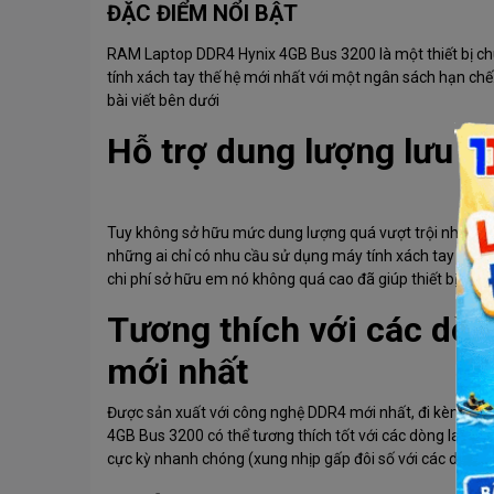
ĐẶC ĐIỂM NỔI BẬT
RAM Laptop DDR4 Hynix 4GB Bus 3200 là một thiết bị 
tính xách tay thế hệ mới nhất với một ngân sách hạn chế
bài viết bên dưới
Hỗ trợ dung lượng lưu tr
Tuy không sở hữu mức dung lượng quá vượt trội nhưng 
những ai chỉ có nhu cầu sử dụng máy tính xách tay của 
chi phí sở hữu em nó không quá cao đã giúp thiết bị này 
Tương thích với các dòn
mới nhất
Được sản xuất với công nghệ DDR4 mới nhất, đi kèm xun
4GB Bus 3200 có thể tương thích tốt với các dòng laptop
cực kỳ nhanh chóng (xung nhịp gấp đôi số với các dòng