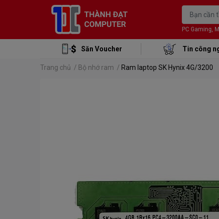
PC Gaming, Mon
Săn Voucher
Tin công n
Trang chủ
/
Bộ nhớ ram
/
Ram laptop SK Hynix 4G/3200