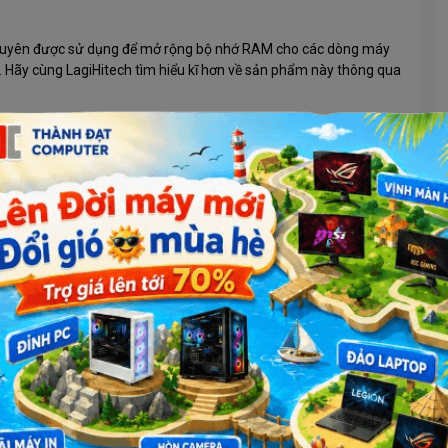
chuyên được sử dụng để mở rộng bộ nhớ RAM cho các dòng máy
. Hãy cùng LagiHitech tìm hiểu kĩ hơn về sản phẩm này thông qua
ữ tối đa lên tới 4GB
RAM Laptop DDR4 Hynix 4GB Bus 3200 lại khá phù hợp cho
mình cho các tác vụ văn phòng cơ bản. Và điều quan trọng nhất,
có thể tiếp cận với nhiều người dùng hơn.
g máy tính xách tay thế hệ
g nhịp hỗ trợ tối đa lên tới 3200MHz, RAM Laptop DDR4 Hynix
 thế hệ mới nhất hiện nay và mang đén hiệu suất xử lý công việc
 RAM Laptop DDR3 trước đó).