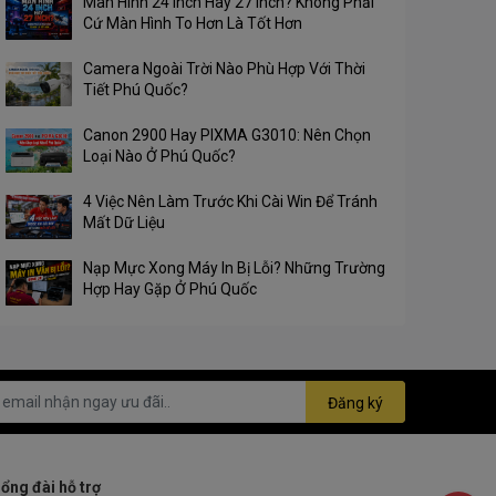
Màn Hình 24 Inch Hay 27 Inch? Không Phải
Cứ Màn Hình To Hơn Là Tốt Hơn
Camera Ngoài Trời Nào Phù Hợp Với Thời
Tiết Phú Quốc?
Canon 2900 Hay PIXMA G3010: Nên Chọn
Loại Nào Ở Phú Quốc?
4 Việc Nên Làm Trước Khi Cài Win Để Tránh
Mất Dữ Liệu
Nạp Mực Xong Máy In Bị Lỗi? Những Trường
Hợp Hay Gặp Ở Phú Quốc
Đăng ký
ổng đài hỗ trợ