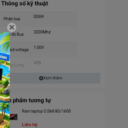
Thông số kỹ thuật
DDR4
Phân loại
3200Mhz
Tốc độ Bus
1.50V
Rated voltage
4GB
Dung lượng
Xem thêm
Sản phẩm tương tự
Ram laptop G.Skill 8G/1600
Liên hệ