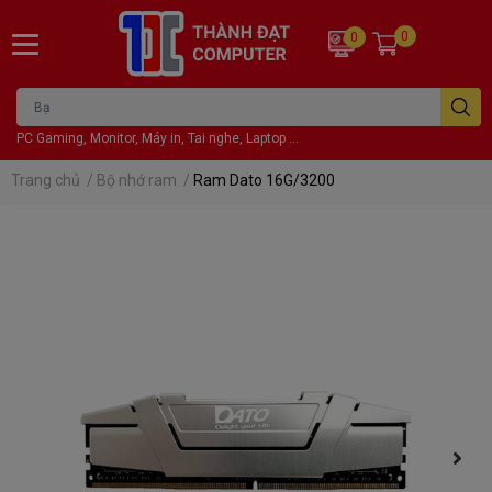
0
0
PC Gaming, Monitor, Máy in, Tai nghe, Laptop ...
Trang chủ
/
Bộ nhớ ram
/
Ram Dato 16G/3200