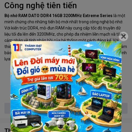
Công nghệ tiên tiến
Bộ nhớ RAM DATO DDR4 16GB 3200MHz Extreme Series
là một
minh chứng cho những tiến bộ mới nhất trong công nghệ bộ nhớ.
Với kiến trúc DDR4, mô-đun RAM này cung cấp tốc độ truyền dữ
liệu tối đa lên đến 3200MHz, cho phép đa nhiệm liền mạch và tăng
cảm nhận về tính phản hồi của hệ thống một cách đáng kể. Với
thiết kế không mã sửa lỗi (non-ECC), bộ nhớ RAM DATO DDR4 đảm
bảo khả năng tương thích và độ tin cậy tối đa, làm cho nó trở thành
lựa chọn lý tưởng cho nhiều ứng dụng máy tính khác nhau.
Xem thêm
Thông số kỹ thuật