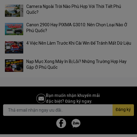
Tính linh hoạt và tương thích
Camera Ngoài Trời Nào Phù Hợp Với Thời Tiết Phú
Quốc?
Bộ nhớ RAM DATO DDR4 16GB 3200MHz Extreme Series
được
thiết kế để tương thích với một loạt máy tính để bàn và máy tính
Canon 2900 Hay PIXMA G3010: Nên Chọn Loại Nào Ở
xách tay, khiến nó trở thành lựa chọn tuyệt vời cho cả môi trường
Phú Quốc?
gia đình và văn phòng. Bất kể bạn đang xây dựng một hệ thống
chơi game hiệu suất cao mới hay nâng cấp hệ thống hiện có, mô-
4 Việc Nên Làm Trước Khi Cài Win Để Tránh Mất Dữ Liệu
đun RAM này sẽ tích hợp một cách trơn tru và mang lại sự cải thiện
đáng kể về hiệu suất.
Nạp Mực Xong Máy In Bị Lỗi? Những Trường Hợp Hay
Gặp Ở Phú Quốc
Bạn muốn nhận khuyến mãi
đặc biệt? Đăng ký ngay.
Đăng ký