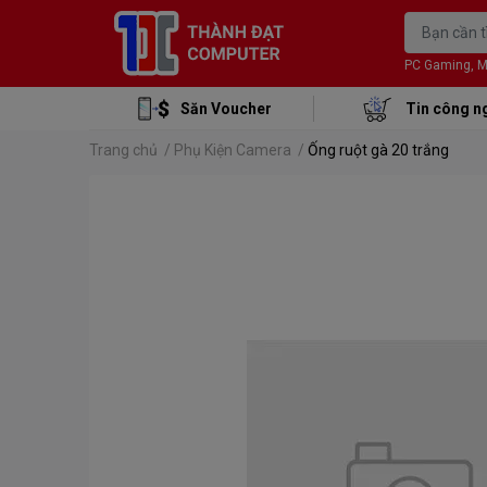
PC Gaming, Mon
Săn Voucher
Tin công n
Trang chủ
/
Phụ Kiện Camera
/
Ống ruột gà 20 trắng