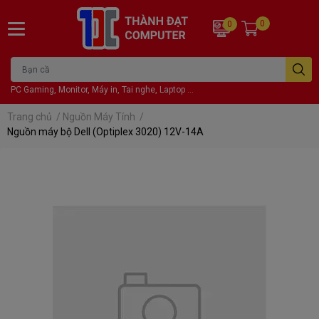
0
0
PC Gaming, Monitor, Máy in, Tai nghe, Laptop ...
Trang chủ
/
Nguồn Máy Tính
/
Nguồn máy bộ Dell (Optiplex 3020) 12V-14A