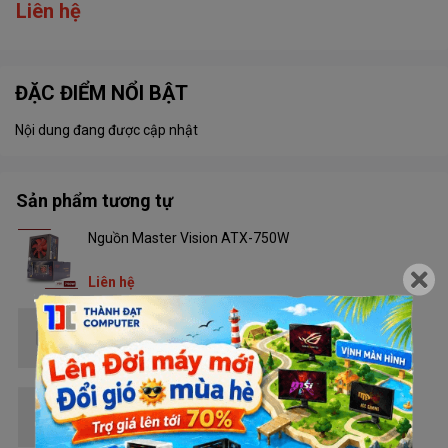
Liên hệ
ĐẶC ĐIỂM NỔI BẬT
Nội dung đang được cập nhật
Sản phẩm tương tự
Nguồn Master Vision ATX-750W
Liên hệ
Nguồn Golden Field Dragon GTX480
Liên hệ
Nguồn Golden Field Dragon GTX580_500W
Liên hệ