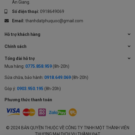
An Giang.
Số điện thoại:
0918649069
Email:
thanhdatphuquoc@gmail.com
Hỗ trợ khách hàng
Chính sách
Tổng đài hỗ trợ
Mua hàng:
0775.858.959
(8h-20h)
Sửa chữa, bảo hành:
0918.649.069
(8h-20h)
Góp ý:
0903.950.195
(8h-20h)
Phương thức thanh toán
© 2024 BẢN QUYỀN THUỘC VỀ CÔNG TY TNHH MỘT THÀNH VIÊN
THƯƠNG MẠI DỊCH VỤ THÀNH ĐẠT