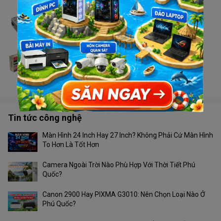
Nguồn Golden Field Smart Eye Plus3000_300W
Liên hệ
Nguồn Golden SmartCore SMC3500 350W
Liên hệ
Tin tức công nghệ
Màn Hình 24 Inch Hay 27 Inch? Không Phải Cứ Màn Hình
To Hơn Là Tốt Hơn
Camera Ngoài Trời Nào Phù Hợp Với Thời Tiết Phú
Quốc?
Canon 2900 Hay PIXMA G3010: Nên Chọn Loại Nào Ở
Phú Quốc?