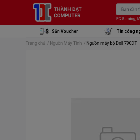
PC Gaming, Mon
Săn Voucher
Tin công n
Trang chủ
/
Nguồn Máy Tính
/
Nguồn máy bộ Dell 790DT