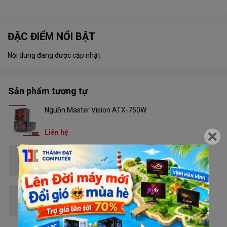
ĐẶC ĐIỂM NỔI BẬT
Nội dung đang được cập nhật
Sản phẩm tương tự
Nguồn Master Vision ATX-750W
Liên hệ
Nguồn Golden Field Dragon GTX480
Liên hệ
Nguồn Golden Field Dragon GTX580_500W
Liên hệ