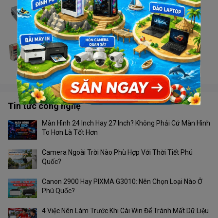
Nguồn Golden Field Smart Eye Plus3000_300W
Liên hệ
Nguồn Golden SmartCore SMC3500 350W
Liên hệ
Tin tức công nghệ
Màn Hình 24 Inch Hay 27 Inch? Không Phải Cứ Màn Hình
To Hơn Là Tốt Hơn
Camera Ngoài Trời Nào Phù Hợp Với Thời Tiết Phú
Quốc?
Canon 2900 Hay PIXMA G3010: Nên Chọn Loại Nào Ở
Phú Quốc?
4 Việc Nên Làm Trước Khi Cài Win Để Tránh Mất Dữ Liệu