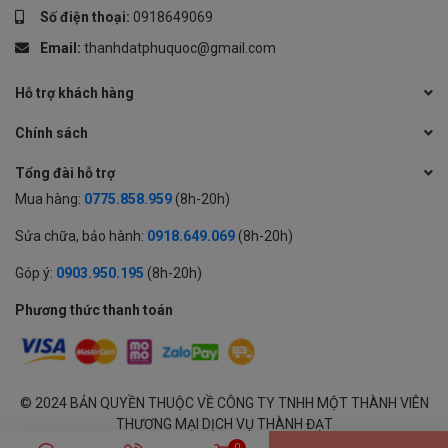
Số điện thoại:
0918649069
Email:
thanhdatphuquoc@gmail.com
Hỗ trợ khách hàng
Chính sách
Tổng đài hỗ trợ
Mua hàng:
0775.858.959
(8h-20h)
Sửa chữa, bảo hành:
0918.649.069
(8h-20h)
Góp ý:
0903.950.195
(8h-20h)
Phương thức thanh toán
© 2024 BẢN QUYỀN THUỘC VỀ CÔNG TY TNHH MỘT THÀNH VIÊN
THƯƠNG MẠI DỊCH VỤ THÀNH ĐẠT
GPĐKKD: 1701594843 cấp tại Sở KH & ĐT Tỉnh An Giang | Cung cấp
0