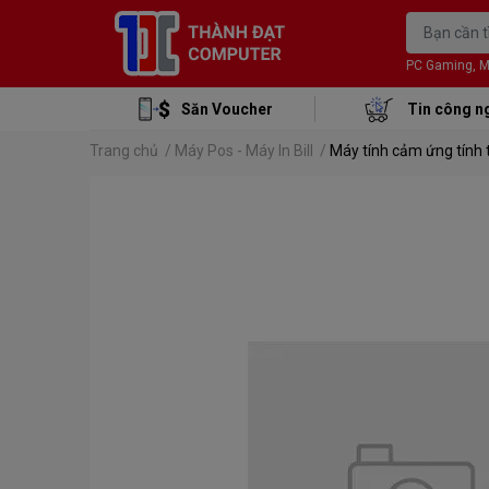
PC Gaming, Mon
Săn Voucher
Tin công n
Trang chủ
/
Máy Pos - Máy In Bill
/
Máy tính cảm ứng tính