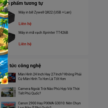
Sản phẩm tương tự
Máy in bill Zywell Q822 (USB + Lan)
Liên hệ
Máy in mã vạch Xprinter TT426B
Liên hệ
Tin tức công nghệ
Màn Hình 24 Inch Hay 27 Inch? Không Phải
Cứ Màn Hình To Hơn Là Tốt Hơn
Camera Ngoài Trời Nào Phù Hợp Với Thời
Tiết Phú Quốc?
Canon 2900 Hay PIXMA G3010: Nên Chọn
Loại Nào Ở Phú Quốc?