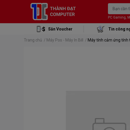
PC Gaming, Mon
Săn Voucher
Tin công n
Trang chủ
/
Máy Pos - Máy In Bill
/
Máy tính cảm ứng tính 