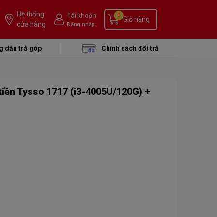
Hệ thống
Tài khoản
0
Giỏ hàng
cửa hàng
Đăng nhập
 dẫn trả góp
Chính sách đổi trả
tiền Tysso 1717 (i3-4005U/120G) +