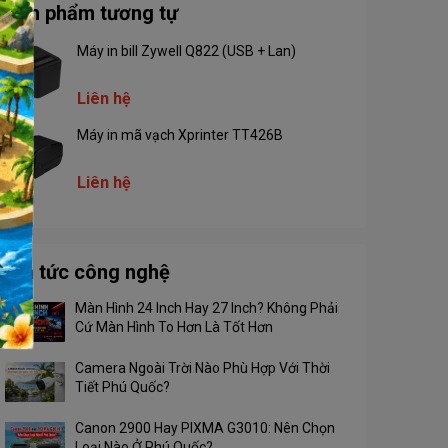
Sản phẩm tương tự
Máy in bill Zywell Q822 (USB + Lan)
Liên hệ
Máy in mã vạch Xprinter TT426B
Liên hệ
Tin tức công nghệ
Màn Hình 24 Inch Hay 27 Inch? Không Phải
Cứ Màn Hình To Hơn Là Tốt Hơn
Camera Ngoài Trời Nào Phù Hợp Với Thời
Tiết Phú Quốc?
Canon 2900 Hay PIXMA G3010: Nên Chọn
Loại Nào Ở Phú Quốc?