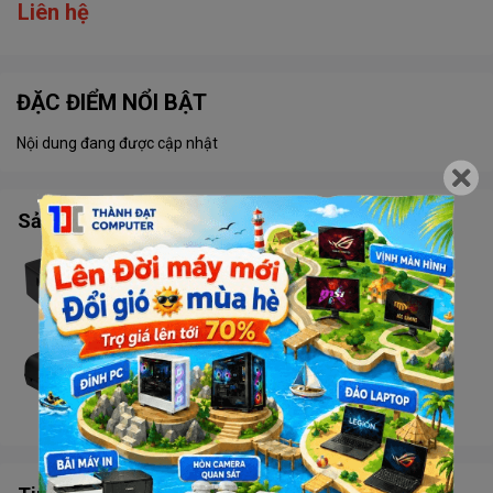
Liên hệ
ĐẶC ĐIỂM NỔI BẬT
Nội dung đang được cập nhật
Sản phẩm tương tự
Máy in bill Zywell Q822 (USB + Lan)
Liên hệ
Máy in mã vạch Xprinter TT426B
Liên hệ