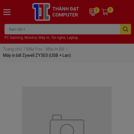
0
0
PC Gaming, Monitor, Máy in, Tai nghe, Laptop ...
Trang chủ
/
Máy Pos - Máy In Bill
/
Máy in bill Zywell ZY303 (USB + Lan)