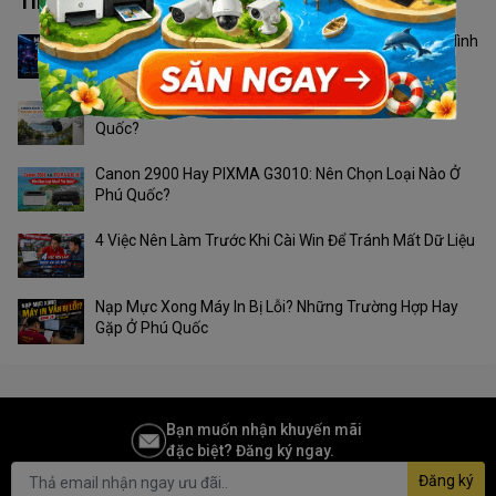
Tin tức công nghệ
Màn Hình 24 Inch Hay 27 Inch? Không Phải Cứ Màn Hình
To Hơn Là Tốt Hơn
Camera Ngoài Trời Nào Phù Hợp Với Thời Tiết Phú
Quốc?
Canon 2900 Hay PIXMA G3010: Nên Chọn Loại Nào Ở
Phú Quốc?
4 Việc Nên Làm Trước Khi Cài Win Để Tránh Mất Dữ Liệu
Nạp Mực Xong Máy In Bị Lỗi? Những Trường Hợp Hay
Gặp Ở Phú Quốc
Bạn muốn nhận khuyến mãi
đặc biệt? Đăng ký ngay.
Đăng ký