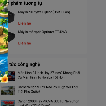
Sản phẩm tương tự
Máy in bill Zywell Q822 (USB + Lan)
Liên hệ
Máy in mã vạch Xprinter TT426B
Liên hệ
Tin tức công nghệ
Màn Hình 24 Inch Hay 27 Inch? Không Phải
Cứ Màn Hình To Hơn Là Tốt Hơn
Camera Ngoài Trời Nào Phù Hợp Với Thời
Tiết Phú Quốc?
Canon 2900 Hay PIXMA G3010: Nên Chọn
Loại Nào Ở Phú Quốc?