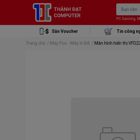
PC Gaming, Mon
Săn Voucher
Tin công n
Trang chủ
/
Máy Pos - Máy In Bill
/
Màn hình hiển thị VFD2