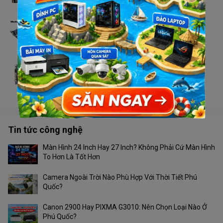
Liên hệ
Main Winnfox H510 (SK 1200)
Liên hệ
Main Winnfox H81 (SK 1150)
Liên hệ
Tin tức công nghệ
Màn Hình 24 Inch Hay 27 Inch? Không Phải Cứ Màn Hình
To Hơn Là Tốt Hơn
Camera Ngoài Trời Nào Phù Hợp Với Thời Tiết Phú
Quốc?
Canon 2900 Hay PIXMA G3010: Nên Chọn Loại Nào Ở
Phú Quốc?