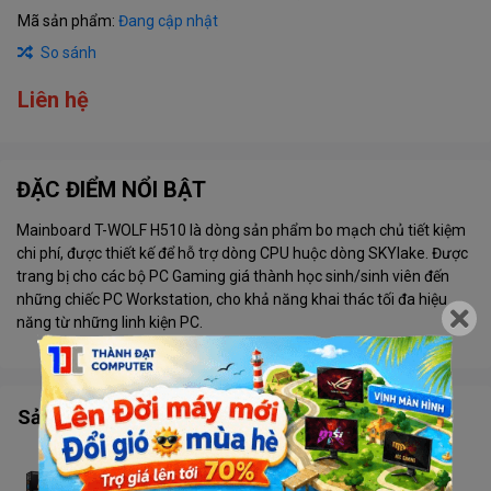
Mã sản phẩm:
Đang cập nhật
So sánh
Liên hệ
ĐẶC ĐIỂM NỔI BẬT
Mainboard T-WOLF H510 là dòng sản phẩm bo mạch chủ tiết kiệm
chi phí, được thiết kế để hỗ trợ dòng CPU huộc dòng SKYlake. Được
trang bị cho các bộ PC Gaming giá thành học sinh/sinh viên đến
những chiếc PC Workstation, cho khả năng khai thác tối đa hiệu
năng từ những linh kiện PC.
Sản phẩm tương tự
Main Gigabyte Z590UD (SK 1200)