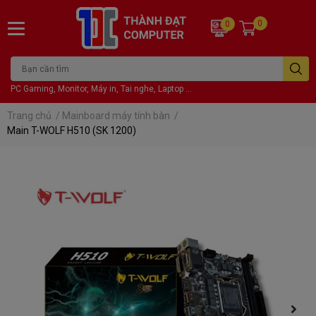
0
0
PC Gaming, Monitor, Máy in, Tai nghe, Laptop ...
Trang chủ
/
Mainboard máy tính bàn
/
Main T-WOLF H510 (SK 1200)