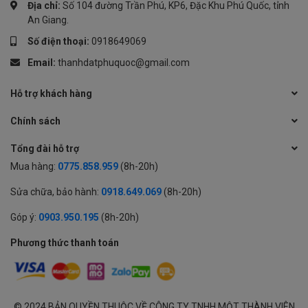
Địa chỉ:
Số 104 đường Trần Phú, KP6, Đặc Khu Phú Quốc, tỉnh
An Giang.
Số điện thoại:
0918649069
Email:
thanhdatphuquoc@gmail.com
Hỗ trợ khách hàng
Chính sách
Tổng đài hỗ trợ
Mua hàng:
0775.858.959
(8h-20h)
Sửa chữa, bảo hành:
0918.649.069
(8h-20h)
Góp ý:
0903.950.195
(8h-20h)
Phương thức thanh toán
© 2024 BẢN QUYỀN THUỘC VỀ CÔNG TY TNHH MỘT THÀNH VIÊN