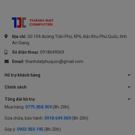
độ x4) **
1 x khe cắm PCIe 3.0 x1 **
* Hỗ trợ phân đôi PCIe cho RAID trên chức
năng CPU.
** PCIEX16_2 sẽ chạy chế độ x2 khi sử
Địa chỉ:
Số 104 đường Trần Phú, KP6, Đặc Khu Phú Quốc, tỉnh
dụng khe cắm PCIEX1.
An Giang.
Số điện thoại:
0918649069
Hỗ trợ 2 khe cắm x M.2 và 4 x cổng
SATA 6Gb / s
Email:
thanhdatphuquoc@gmail.com
Bộ xử lý máy tính để bàn AMD Ryzen ™
Hỗ trợ khách hàng
5000 Series / 3000 Series
Khe cắm M.2_1 (Phím M), kiểu
Chính sách
2242/2260/2280 (hỗ trợ chế độ PCIe
4.0 x4 & SATA)
Tổng đài hỗ trợ
Mua hàng:
0775.858.959
Bộ xử lý máy tính để bàn AMD Ryzen ™
(8h-20h)
5000 G-Series / 4000 G-Series
Giao diện lưu trữ :
Sửa chữa, bảo hành:
0918.649.069
(8h-20h)
Khe cắm M.2_1 (Phím M), kiểu
2242/2260/2280 (hỗ trợ chế độ PCIe
Góp ý:
0903.950.195
(8h-20h)
3.0 x4 & SATA)