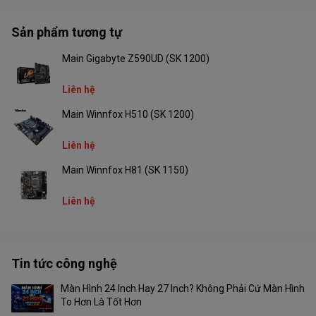
4 x DIMM, Tối đa 128GB, DDR4 4866 (OC) /
4800 (OC) / 4600 (OC) / 4466 (OC) / 4400
Sản phẩm tương tự
(OC) / 4333 (OC) / 4266 (OC) / 4200 (OC) /
4133 (OC) / 4000 ( OC) / 3866 (OC) / 3733
Main Gigabyte Z590UD (SK 1200)
(OC) / 3600 (OC) / 3466 (OC) / 3400 (OC) /
3333 (OC) /
Liên hệ
3200/3000/2933/2800/2666/2400/22133,
Un-buffered Memory*
Main Winnfox H510 (SK 1200)
Bộ nhớ RAM hỗ
trợ :
Kiến trúc bộ nhớ kênh đôi
Liên hệ
* Hỗ trợ Bộ nhớ ECC (chế độ ECC) khác
Main Winnfox H81 (SK 1150)
nhau tùy theo CPU.
Liên hệ
* Tham khảo www.asus.com để biết QVL
bộ nhớ (Danh sách nhà cung cấp đủ điều
kiện), và hỗ trợ tần số bộ nhớ tùy thuộc vào
loại CPU.
Tin tức công nghệ
1 x DisplayPort **
Màn Hình 24 Inch Hay 27 Inch? Không Phải Cứ Màn Hình
To Hơn Là Tốt Hơn
1 x cổng HDMI ® ***