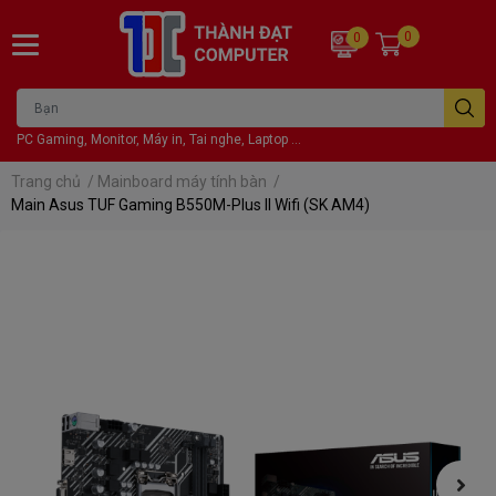
0
0
PC Gaming, Monitor, Máy in, Tai nghe, Laptop ...
Trang chủ
/
Mainboard máy tính bàn
/
Main Asus TUF Gaming B550M-Plus II Wifi (SK AM4)