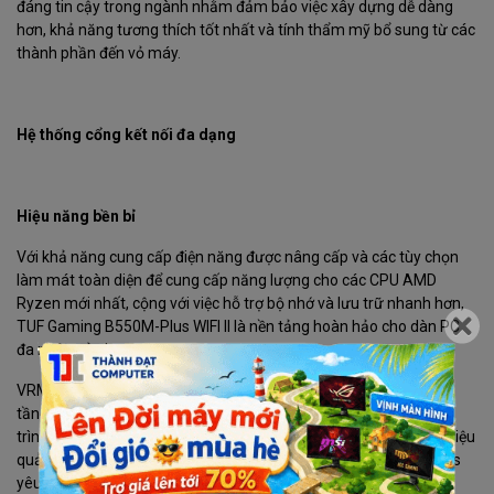
đáng tin cậy trong ngành nhằm đảm bảo việc xây dựng dễ dàng
hơn, khả năng tương thích tốt nhất và tính thẩm mỹ bổ sung từ các
thành phần đến vỏ máy.
Hệ thống cổng kết nối đa dạng
Hiệu năng bền bỉ
Với khả năng cung cấp điện năng được nâng cấp và các tùy chọn
làm mát toàn diện để cung cấp năng lượng cho các CPU AMD
Ryzen mới nhất, cộng với việc hỗ trợ bộ nhớ và lưu trữ nhanh hơn,
TUF Gaming B550M-Plus WIFI II là nền tảng hoàn hảo cho dàn PC
đa nhân của bạn.
VRM tích hợp của TUF Gaming B550M-Plus WIFI II sử dụng 8 + 2
tầng công suất DrMOS kết hợp MOSFET bên cao và bên thấp và
trình điều khiển thành một gói duy nhất, mang lại sức mạnh và hiệu
quả mà AMD Ryzen ™ 5000 Series / 4000 G-Series / 3000 Series
yêu cầu.