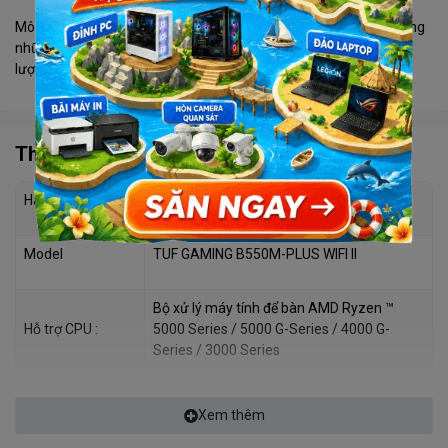
Mô-đun điều chỉnh điện áp DIGI + VRM (VRM) tích hợp là một trong
những mô-đun tốt nhất trong ngành, đảm bảo cung cấp năng
lượng siêu mượt và siêu sạch cho CPU mọi lúc.
Thông số kỹ thuật
Hãng sản xuất
Asus
Model
TUF GAMING B550M-PLUS WIFI II
Bộ xử lý máy tính để bàn AMD Ryzen ™
Hỗ trợ CPU :
5000 Series / 5000 G-Series / 4000 G-
Series / 3000 Series
Chipset :
AMD B550
Xem thêm