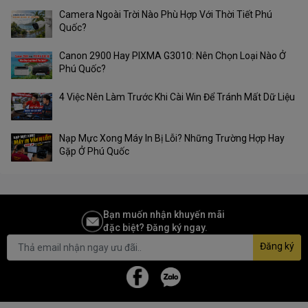
Camera Ngoài Trời Nào Phù Hợp Với Thời Tiết Phú
* Thông số kỹ thuật đồ họa có thể khác
Quốc?
Onboard
nhau giữa các loại CPU.
Graphics :
Canon 2900 Hay PIXMA G3010: Nên Chọn Loại Nào Ở
** Hỗ trợ tối đa 4K @ 60Hz như được chỉ
Phú Quốc?
định trong DisplayPort 1.2.
4 Việc Nên Làm Trước Khi Cài Win Để Tránh Mất Dữ Liệu
*** Hỗ trợ 4K @ 60Hz như được chỉ định
trong HDMI 2.1.
Nạp Mực Xong Máy In Bị Lỗi? Những Trường Hợp Hay
Gặp Ở Phú Quốc
Bộ xử lý máy tính để bàn AMD Ryzen ™
5000 Series / 3000 Series
1 x khe cắm PCIe 4.0 x16 (hỗ trợ chế
độ x16) *
Bạn muốn nhận khuyến mãi
Bộ xử lý máy tính để bàn AMD Ryzen ™
đặc biệt? Đăng ký ngay.
5000 G-Series / 4000 G-Series
Đăng ký
1 x khe cắm PCIe 3.0 x16 (hỗ trợ chế
độ x16) *
Khe mở rộng :
Bộ chip AMD B550
1 x khe cắm PCIe 3.0 x16 (hỗ trợ chế