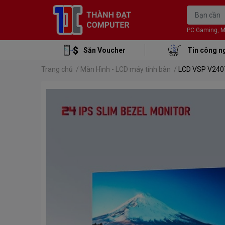
PC Gaming, Mon
Săn Voucher
Tin công n
Trang chủ
/
Màn Hình - LCD máy tính bàn
/
LCD VSP V2407