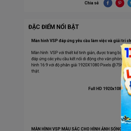
Chia sẻ
ĐẶC ĐIỂM NỔI BẬT
Màn hình VSP đáp ứng yêu cầu làm việc và giải trí 
Màn hình VSP với thiết kế tinh giản, được trang bị tấ
đáp ứng các yêu cầu kết nối di động cho văn phòng và h
hình 16:9 với độ phân giải 1920X1080 Pixels @75Hz ch
thật.
Full HD 1920x1080
Tốc
MÀN HÌNH VSP MÀU SẮC CHO HÌNH ẢNH SỐNG ĐỘ