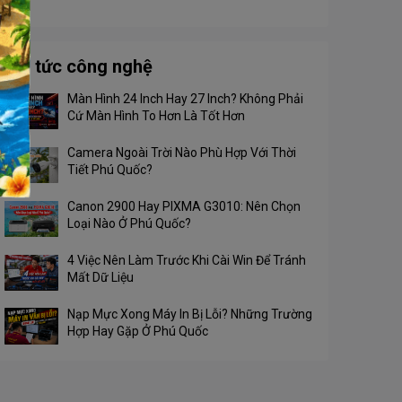
Độ phân giải
Full HD
Màu sắc hiển thị
16.7M
Tin tức công nghệ
Màn Hình 24 Inch Hay 27 Inch? Không Phải
Cứ Màn Hình To Hơn Là Tốt Hơn
Camera Ngoài Trời Nào Phù Hợp Với Thời
Tiết Phú Quốc?
Canon 2900 Hay PIXMA G3010: Nên Chọn
Loại Nào Ở Phú Quốc?
4 Việc Nên Làm Trước Khi Cài Win Để Tránh
Mất Dữ Liệu
Nạp Mực Xong Máy In Bị Lỗi? Những Trường
Hợp Hay Gặp Ở Phú Quốc