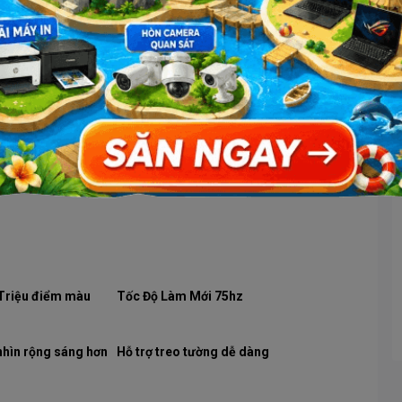
t đến từng điểm ảnh nhờ tấm nền IPS 1.6m triệu màu. Hiển thị
 cao hơn hiển thị từng tông màu tươi sinh động, màn hình tràn
ang đến trải nghiệm xem vượt trội, mà còn thúc đẩy hiệu suất
 Triệu điểm màu
Tốc Độ Làm Mới 75hz
nhìn rộng sáng hơn
Hỗ trợ treo tường dễ dàng