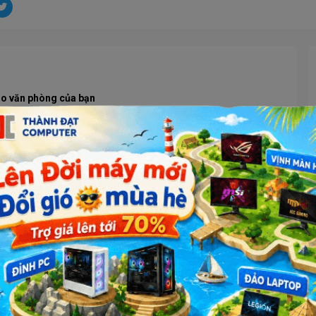
cho văn phòng của bạn
m nền IPS phù hợp cho nhu cầu đa nhiệm, làm việc văn phòng và
ọc tập giải trí của bạn. Góc nhìn tiêu chuẩn kèm Full HD khung
o phép hiển thị hình ảnh rỏ nét và màu sắc sống động chân
Tấm nền IPS
 Độ Làm Mới 75hz
NG