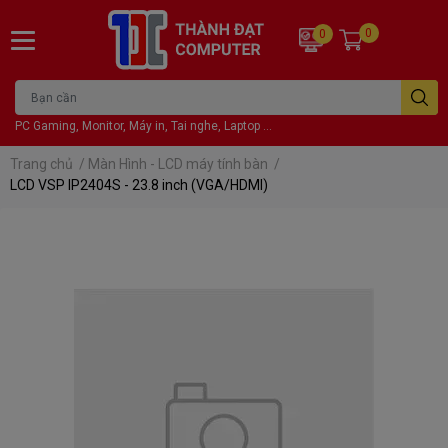
0
0
PC Gaming, Monitor, Máy in, Tai nghe, Laptop ...
Trang chủ
/
Màn Hình - LCD máy tính bàn
/
LCD VSP IP2404S - 23.8 inch (VGA/HDMI)