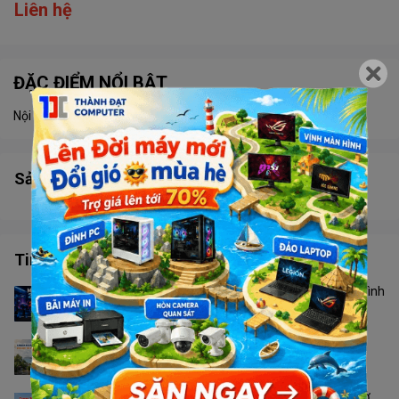
Liên hệ
ĐẶC ĐIỂM NỔI BẬT
Nội dung đang được cập nhật
Sản phẩm tương tự
Tin tức công nghệ
Màn Hình 24 Inch Hay 27 Inch? Không Phải Cứ Màn Hình
To Hơn Là Tốt Hơn
Camera Ngoài Trời Nào Phù Hợp Với Thời Tiết Phú
Quốc?
Canon 2900 Hay PIXMA G3010: Nên Chọn Loại Nào Ở