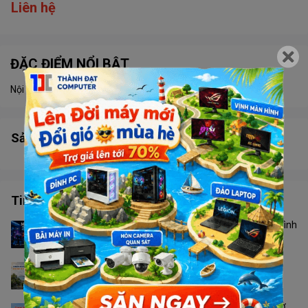
Liên hệ
ĐẶC ĐIỂM NỔI BẬT
Nội dung đang được cập nhật
Sản phẩm tương tự
Tin tức công nghệ
Màn Hình 24 Inch Hay 27 Inch? Không Phải Cứ Màn Hình
To Hơn Là Tốt Hơn
Camera Ngoài Trời Nào Phù Hợp Với Thời Tiết Phú
Quốc?
Canon 2900 Hay PIXMA G3010: Nên Chọn Loại Nào Ở