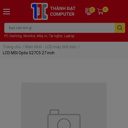
0
0
PC Gaming, Monitor, Máy in, Tai nghe, Laptop ...
Trang chủ
/
Màn Hình - LCD máy tính bàn
/
LCD MSI Optix G27C5 27 inch