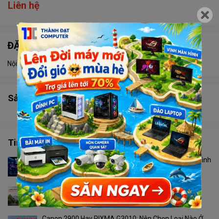
Liên hệ
ĐẶC ĐIỂM NỔI BẬT
Nội dung đang được cập nhật
Sản phẩm tương tự
Tin tức công nghệ
Màn Hình 24 Inch Hay 27 Inch? Không Phải Cứ Màn Hình
To Hơn Là Tốt Hơn
Camera Ngoài Trời Nào Phù Hợp Với Thời Tiết Phú
Quốc?
Canon 2900 Hay PIXMA G3010: Nên Chọn Loại Nào Ở