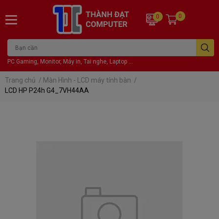
0
0
PC Gaming, Monitor, Máy in, Tai nghe, Laptop ...
Trang chủ
/
Màn Hình - LCD máy tính bàn
/
LCD HP P24h G4_7VH44AA