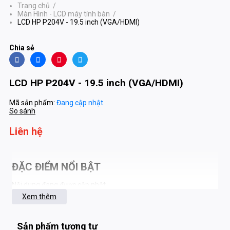
Trang chủ
/
Màn Hình - LCD máy tính bàn
/
LCD HP P204V - 19.5 inch (VGA/HDMI)
Chia sẻ
LCD HP P204V - 19.5 inch (VGA/HDMI)
Mã sản phẩm:
Đang cập nhật
So sánh
Liên hệ
ĐẶC ĐIỂM NỔI BẬT
Nội dung đang được cập nhật
Xem thêm
Sản phẩm tương tự