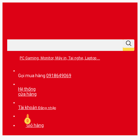
PC Gaming, Monitor, Máy in, Tai nghe, Laptop ...
Gọi mua hàng
0918649069
Hệ thống
cửa hàng
Tài khoản
Đăng nhập
0
0
Giỏ hàng