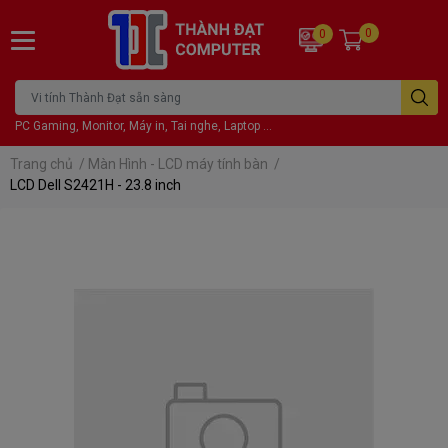
0
0
PC Gaming, Monitor, Máy in, Tai nghe, Laptop ...
Trang chủ
/
Màn Hình - LCD máy tính bàn
/
LCD Dell S2421H - 23.8 inch