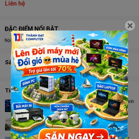
Liên hệ
ĐẶC ĐIỂM NỔI BẬT
Nội dung đang được cập nhật
Sản phẩm tương tự
Tin tức công nghệ
Màn Hình 24 Inch Hay 27 Inch? Không Phải Cứ Màn Hình
To Hơn Là Tốt Hơn
Camera Ngoài Trời Nào Phù Hợp Với Thời Tiết Phú
Quốc?
Canon 2900 Hay PIXMA G3010: Nên Chọn Loại Nào Ở