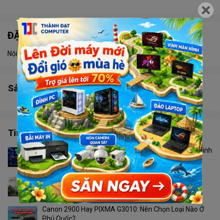
ĐẶC ĐIỂM NỔI BẬT
Nội dung đang được cập nhật
Sản phẩm tương tự
Tin tức công nghệ
Màn Hình 24 Inch Hay 27 Inch? Không Phải Cứ Màn Hình
To Hơn Là Tốt Hơn
Camera Ngoài Trời Nào Phù Hợp Với Thời Tiết Phú
Quốc?
Canon 2900 Hay PIXMA G3010: Nên Chọn Loại Nào Ở
Phú Quốc?