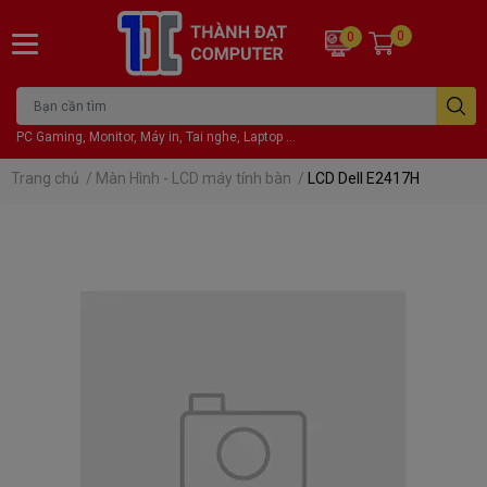
0
0
PC Gaming, Monitor, Máy in, Tai nghe, Laptop ...
Trang chủ
/
Màn Hình - LCD máy tính bàn
/
LCD Dell E2417H