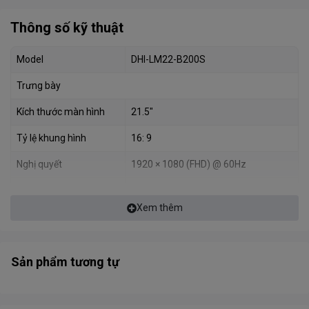
Thông số kỹ thuật
Model
DHI-LM22-B200S
Trưng bày
Kích thước màn hình
21.5"
Tỷ lệ khung hình
16: 9
Mang lại trải nghiệm nghe nhìn tuyệt vời cho công việc và giải trí.
Nghị quyết
1920 × 1080 (FHD) @ 60Hz
Đèn nền
W-LED
Xem thêm
Góc Nhìn Rộng 178°
Độ sáng / Độ chói
250 cd / ㎡
Ngắm Nhìn Vẻ Đẹp Từ Mọi Góc Độ
Sự tương phản
1000: 1
Sản phẩm tương tự
Màu hiển thị
16,7M (8 bit)
Góc nhìn (H / V)
178 ° (H) / 178 ° (V)