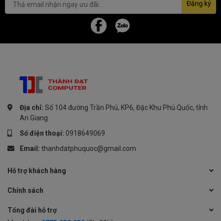
Đăng ký
Địa chỉ:
Số 104 đường Trần Phú, KP6, Đặc Khu Phú Quốc, tỉnh
An Giang.
Số điện thoại:
0918649069
Email:
thanhdatphuquoc@gmail.com
Kích hoạt chế độ lọc ánh sáng xanh và tự điều chỉnh cường độ lọc
và ánh sáng ấm áp. Tầm nhìn thoải mái hơn mang lại trải nghiệm
Hỗ trợ khách hàng
thoải mái mới đồng thời bảo vệ đôi mắt của bạn.
Chính sách
Tổng đài hỗ trợ
Độ Tương Phản Cao, Chi Tiết Rõ Ràng