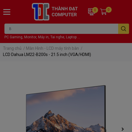
0
0
PC Gaming, Monitor, Máy in, Tai nghe, Laptop ...
Trang chủ
/
Màn Hình - LCD máy tính bàn
/
LCD Dahua LM22-B200s - 21.5 inch (VGA/HDMI)