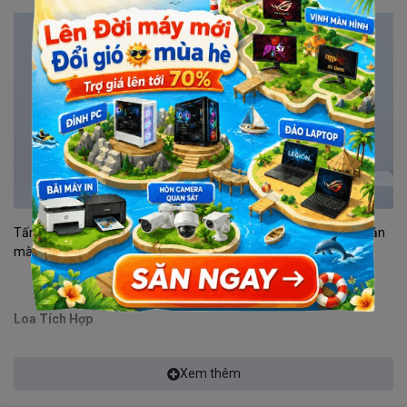
Tấm nền VA với độ phân giải Full HD 1920x1080 có độ tương phản
màu sắc cao và giúp hình ảnh không bị lệch, méo.
Loa Tích Hợp
Xem thêm