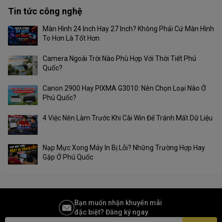
Thời gian phản hồi (điển
Tin tức công nghệ
8ms
hình )
Màn Hình 24 Inch Hay 27 Inch? Không Phải Cứ Màn Hình
Tốc độ làm tươi
To Hơn Là Tốt Hơn
75Hz
Camera Ngoài Trời Nào Phù Hợp Với Thời Tiết Phú
Quốc?
Canon 2900 Hay PIXMA G3010: Nên Chọn Loại Nào Ở
Phú Quốc?
4 Việc Nên Làm Trước Khi Cài Win Để Tránh Mất Dữ Liệu
Chất lượng hình ảnh FHD 1080P. Hình ảnh đầy màu sắc có thể nhận
Nạp Mực Xong Máy In Bị Lỗi? Những Trường Hợp Hay
thấy rõ ràng.
Gặp Ở Phú Quốc
Bảo Vệ Mắt Khỏi Màn Hình Nhấp Nháy
Bạn muốn nhận khuyến mãi
Công Nghệ Lọc Ánh Sáng Xanh
đặc biệt? Đăng ký ngay.