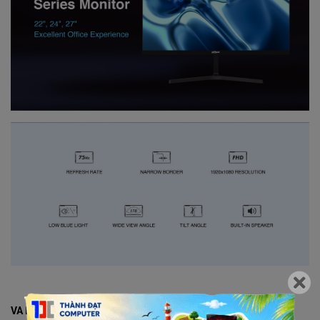
VA Panel Có Độ Tương Phản Màu Cao