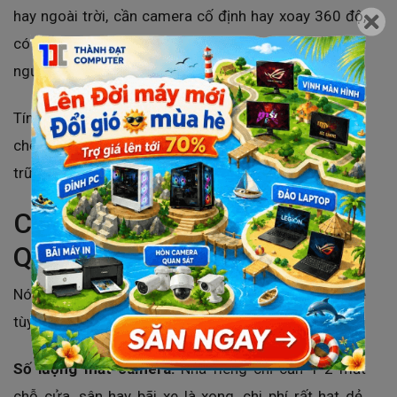
hay ngoài trời, cần camera cố định hay xoay 360 độ,
có cần lưu video nhiều ngày không và muốn một
người hay nhiều người cùng xem trên điện thoại.
Tính kỹ từ đầu thì lúc sử dụng sẽ nhẹ đầu hơn, hạn
chế tình trạng lắp xong mới thấy thiếu góc, thiếu lưu
trữ rồi lại phải nâng cấp thêm.
Chi phí lắp camera tại Phú
Quốc có đắt không?
Nói chung là tiền nào của nấy thôi bạn ạ, đắt hay rẻ
tùy thuộc vào 3 thứ này:
Số lượng mắt camera:
Nhà riêng chỉ cần 1-2 mắt
chỗ cửa, sân hay bãi xe là xong, chi phí rất hạt dẻ.