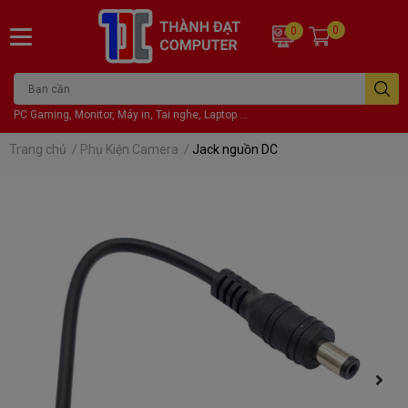
0
0
PC Gaming, Monitor, Máy in, Tai nghe, Laptop ...
Trang chủ
/
Phụ Kiện Camera
/
Jack nguồn DC