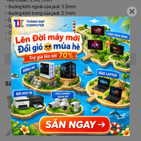
Tiêu chuẩn: 5.5×2.1mm
– Đường kính ngoài của jack: 5.5mm
– Đường kính trong của jack: 2.1mm
– Dạng lò xo
– Chiều dài 1 jack: 15cm
– Chiều dài 1 cặp jack: 30cm
– Cân nặng: ~5g
Xem thêm
Sản phẩm tương tự
Cáp đồng trục DTH/ SINO
Liên hệ
Cáp Superlink RG59+2C
Liên hệ