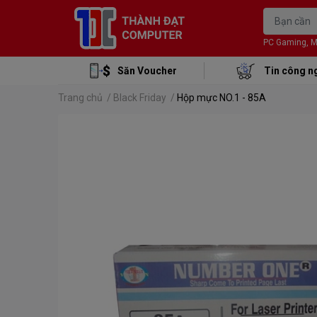
PC Gaming, Mon
Săn Voucher
Tin công n
Trang chủ
/
Black Friday
/
Hộp mực NO.1 - 85A