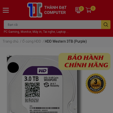
0
0
PC Gaming, Monitor, Máy in, Tai nghe, Laptop ...
Trang chủ
/
Ổ cứng HDD
/
HDD Western 3TB (Purple)