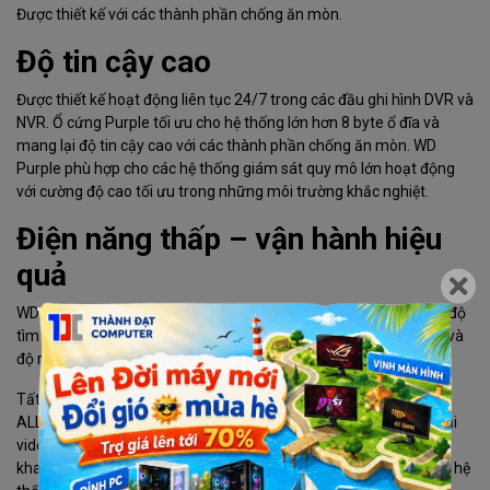
Được thiết kế với các thành phần chống ăn mòn.
Độ tin cậy cao
Được thiết kế hoạt động liên tục 24/7 trong các đầu ghi hình DVR và
NVR. Ổ cứng Purple tối ưu cho hệ thống lớn hơn 8 byte ổ đĩa và
mang lại độ tin cậy cao với các thành phần chống ăn mòn. WD
Purple phù hợp cho các hệ thống giám sát quy mô lớn hoạt động
với cường độ cao tối ưu trong những môi trường khắc nghiệt.
Điện năng thấp – vận hành hiệu
quả
WD được trang bị công nghệ độc quyền IntelliSeek tính toán tốc độ
tìm kiếm tối ưu nhằm giảm tiêu thụ điện năng, hạn chế tiếng ồn và
độ rung của ổ cứng khi hoạt động
Tất cả các ổ đĩa cứng WD Purple được trang bị công nghệ
ALLFrame 4K cùng tập lệnh truyền dữ liệu ATA tối ưu việc phát lại
video, giảm thiểu hiện tượng ảnh vỡ hạt, mất hình video, tăng số
khay ổ đĩa được hỗ trợ trong hệ thống NVR, sẵn sàng lưu trữ cho hệ