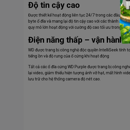
Độ tin cậy cao
Được thiết kế hoạt động liên tục 24/7 trong các đầu ghi 
byte ổ đĩa và mang lại độ tin cậy cao với các thành ph
quy mô lớn hoạt động với cường độ cao tối ưu trong nhữ
Điện năng thấp – vận hành h
WD được trang bị công nghệ độc quyền IntelliSeek tính t
tiếng ồn và độ rung của ổ cứng khi hoạt động
Tất cả các ổ đĩa cứng WD Purple được trang bị công nghệ
lại video, giảm thiểu hiện tượng ảnh vỡ hạt, mất hình vi
lưu trữ cho hệ thống camera độ nét cao.