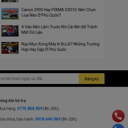
Canon 2900 Hay PIXMA G3010: Nên Chọn
Loại Nào Ở Phú Quốc?
4 Việc Nên Làm Trước Khi Cài Win Để Tránh
Mất Dữ Liệu
Nạp Mực Xong Máy In Bị Lỗi? Những Trường
Hợp Hay Gặp Ở Phú Quốc
Đăng ký
ổng đài hỗ trợ
ua hàng:
0775.858.959
(8h-20h)
ửa chữa, bảo hành:
0918.649.069
(8h-20h)