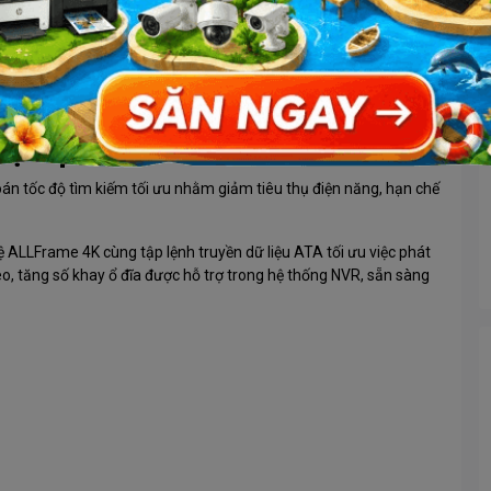
hình DVR và NVR. Ổ cứng Purple tối ưu cho hệ thống lớn hơn 8
ần chống ăn mòn. WD Purple phù hợp cho các hệ thống giám sát
ng môi trường khắc nghiệt.
iệu quả
oán tốc độ tìm kiếm tối ưu nhằm giảm tiêu thụ điện năng, hạn chế
 ALLFrame 4K cùng tập lệnh truyền dữ liệu ATA tối ưu việc phát
deo, tăng số khay ổ đĩa được hỗ trợ trong hệ thống NVR, sẵn sàng