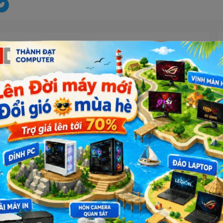
estern 1TB purple
ứng thường
đạt tối đa
định cùng tập lệnh truyền dữ liệu ATA tối ưu việc phát lại video,