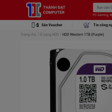
PC Gaming, Mon
Săn Voucher
Tin công n
Trang chủ
/
Ổ cứng HDD
/
HDD Western 1TB (Purple)