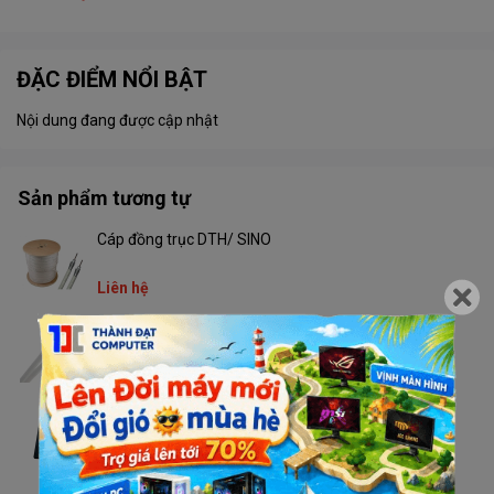
ĐẶC ĐIỂM NỔI BẬT
Nội dung đang được cập nhật
Sản phẩm tương tự
Cáp đồng trục DTH/ SINO
Liên hệ
Cáp Superlink RG59+2C
Liên hệ
ADT Đầu ghi camera (12V - 6A)
Liên hệ