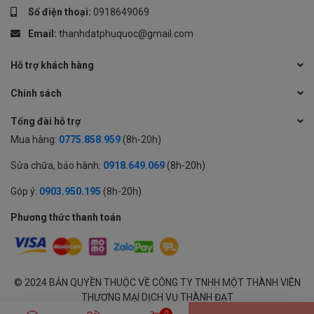
Số điện thoại:
0918649069
Email:
thanhdatphuquoc@gmail.com
Hỗ trợ khách hàng
Chính sách
Tổng đài hỗ trợ
Mua hàng:
0775.858.959
(8h-20h)
Sửa chữa, bảo hành:
0918.649.069
(8h-20h)
Góp ý:
0903.950.195
(8h-20h)
Phương thức thanh toán
© 2024 BẢN QUYỀN THUỘC VỀ CÔNG TY TNHH MỘT THÀNH VIÊN
THƯƠNG MẠI DỊCH VỤ THÀNH ĐẠT
GPĐKKD: 1701594843 cấp tại Sở KH & ĐT Tỉnh An Giang | Cung cấp
0