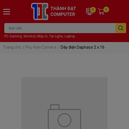
0
0
PC Gaming, Monitor, Máy in, Tai nghe, Laptop ...
Trang chủ
/
Phụ Kiện Camera
/
Dây điện Daphaco 2 x 16