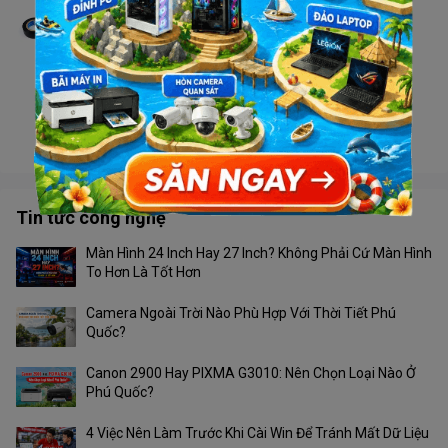
Băng keo Nano
Liên hệ
Dây điện Daphaco 2 x 24
Liên hệ
Tin tức công nghệ
Màn Hình 24 Inch Hay 27 Inch? Không Phải Cứ Màn Hình
To Hơn Là Tốt Hơn
Camera Ngoài Trời Nào Phù Hợp Với Thời Tiết Phú
Quốc?
Canon 2900 Hay PIXMA G3010: Nên Chọn Loại Nào Ở
Phú Quốc?
4 Việc Nên Làm Trước Khi Cài Win Để Tránh Mất Dữ Liệu