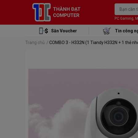
PC Gaming, Mon
Săn Voucher
Tin công n
Trang chủ
/
COMBO 3 - H332N (1 Tiandy H332N + 1 thẻ n