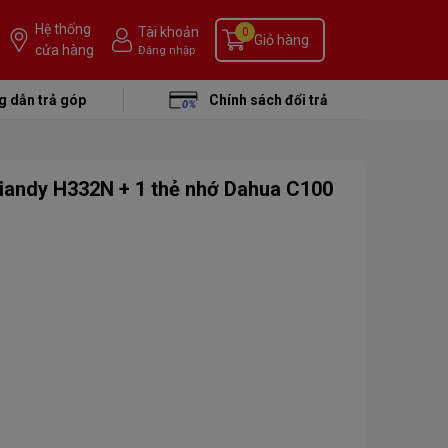
Hệ thống
Tài khoản
0
Giỏ hàng
cửa hàng
Đăng nhập
 dẫn trả góp
Chính sách đổi trả
iandy H332N + 1 thẻ nhớ Dahua C100