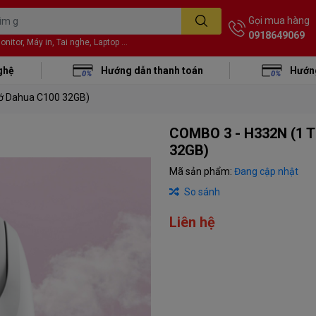
Gọi mua hàng
0918649069
itor, Máy in, Tai nghe, Laptop ...
ghệ
Hướng dẫn thanh toán
Hướng
hớ Dahua C100 32GB)
COMBO 3 - H332N (1 T
32GB)
Mã sản phẩm:
Đang cập nhật
So sánh
Liên hệ