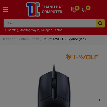
0
0
PC Gaming, Monitor, Máy in, Tai nghe, Laptop ...
Trang chủ
/
Black Friday
/
Chuột T-WOLF V3 game (led)