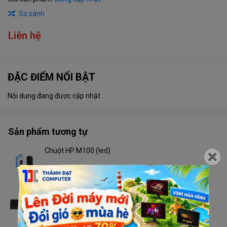
So sánh
Liên hệ
ĐẶC ĐIỂM NỔI BẬT
Nội dung đang được cập nhật
Sản phẩm tương tự
Chuột HP M100 (led)
Liên hệ
Combo Newmen K103 không dây
Liên hệ