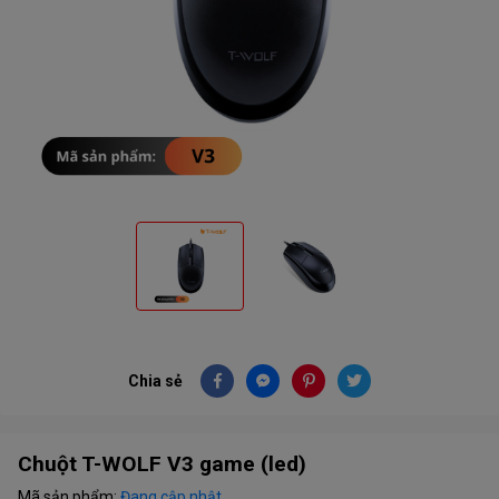
Chia sẻ
Chuột T-WOLF V3 game (led)
Mã sản phẩm:
Đang cập nhật