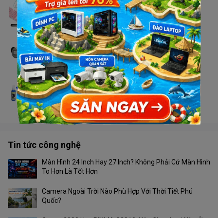
Combo T-WOLF TF770 không dây
Liên hệ
Camera Dahua HAC- HFW 1200 TP-S5
Liên hệ
Bộ vệ sinh laptop (4 món)
Liên hệ
Tin tức công nghệ
Màn Hình 24 Inch Hay 27 Inch? Không Phải Cứ Màn Hình
To Hơn Là Tốt Hơn
Camera Ngoài Trời Nào Phù Hợp Với Thời Tiết Phú
Quốc?