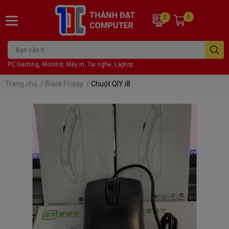
0
0
PC Gaming, Monitor, Máy in, Tai nghe, Laptop ...
Trang chủ
/
Black Friday
/
Chuột QIY i8