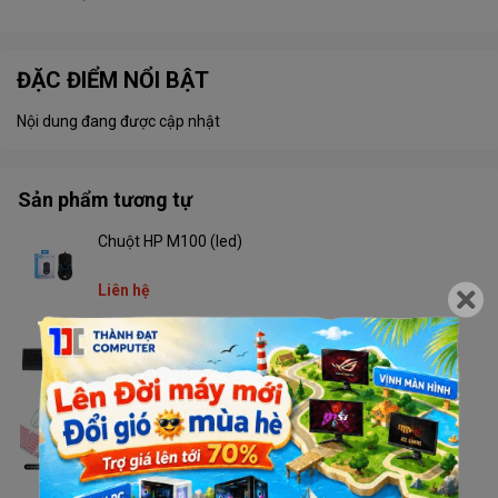
ĐẶC ĐIỂM NỔI BẬT
Nội dung đang được cập nhật
Sản phẩm tương tự
Chuột HP M100 (led)
Liên hệ
Combo Newmen K103 không dây
Liên hệ
Combo T-WOLF TF770 không dây
Liên hệ