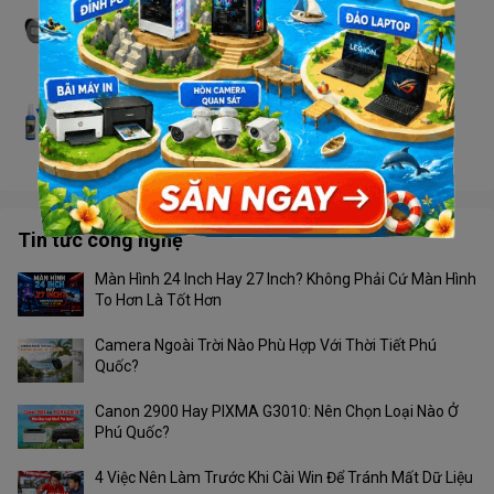
Camera Dahua HAC- HFW 1200 TP-S5
Liên hệ
Bộ vệ sinh laptop (4 món)
Liên hệ
Tin tức công nghệ
Màn Hình 24 Inch Hay 27 Inch? Không Phải Cứ Màn Hình
To Hơn Là Tốt Hơn
Camera Ngoài Trời Nào Phù Hợp Với Thời Tiết Phú
Quốc?
Canon 2900 Hay PIXMA G3010: Nên Chọn Loại Nào Ở
Phú Quốc?
4 Việc Nên Làm Trước Khi Cài Win Để Tránh Mất Dữ Liệu