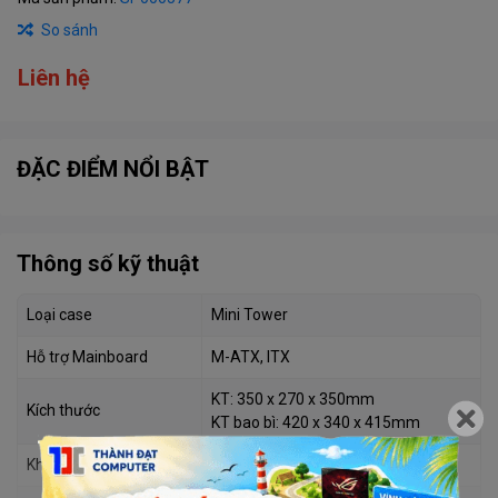
So sánh
Liên hệ
ĐẶC ĐIỂM NỔI BẬT
Thông số kỹ thuật
Loại case
Mini Tower
Hỗ trợ Mainboard
M-ATX, ITX
KT: 350 x 270 x 350mm
Kích thước
KT bao bì: 420 x 340 x 415mm
Khay ổ cứng
SUPPORT 3.5 HDD X1/ 2.5 SSD X2