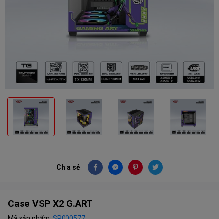
Chia sẻ
Case VSP X2 G.ART
Mã sản phẩm:
SP000577