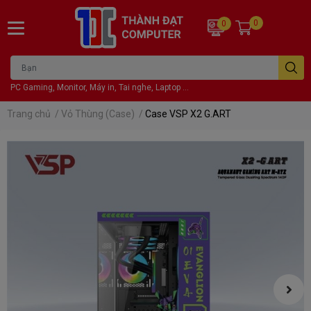
0
0
PC Gaming, Monitor, Máy in, Tai nghe, Laptop ...
Trang chủ
/
Vỏ Thùng (Case)
/
Case VSP X2 G.ART