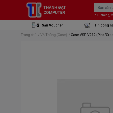
PC Gaming, Mon
Săn Voucher
Tin công n
Trang chủ
/
Vỏ Thùng (Case)
/
Case VSP V212 (Pink/Gre