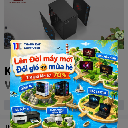
KHÔNG GIAN RỘNG
VÀ THOÁNG
VSP V200
tối ưu không gian bên trong case nhằm đáp ứng các
kích thước Mainboard khác nhau.
Xem thêm
Với không gian cho GPU lên đến 250mm và bộ làm mát CPU cao tới
140mm
Thông số kỹ thuật