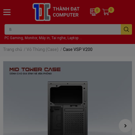
0
0
PC Gaming, Monitor, Máy in, Tai nghe, Laptop ...
Trang chủ
/
Vỏ Thùng (Case)
/
Case VSP V200