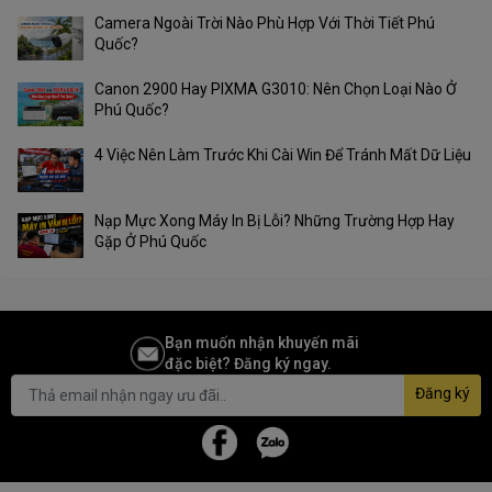
Camera Ngoài Trời Nào Phù Hợp Với Thời Tiết Phú
Quốc?
Canon 2900 Hay PIXMA G3010: Nên Chọn Loại Nào Ở
Phú Quốc?
4 Việc Nên Làm Trước Khi Cài Win Để Tránh Mất Dữ Liệu
Nạp Mực Xong Máy In Bị Lỗi? Những Trường Hợp Hay
Gặp Ở Phú Quốc
Bạn muốn nhận khuyến mãi
đặc biệt? Đăng ký ngay.
Đăng ký