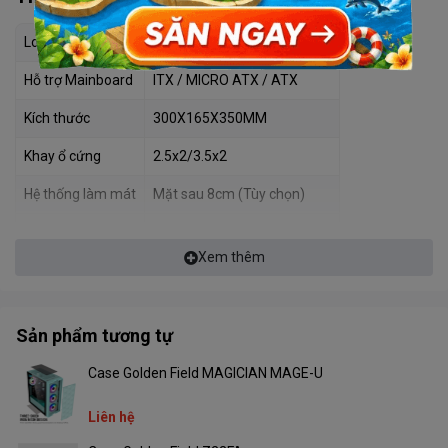
Loại case
Mid Tower
Hỗ trợ Mainboard
ITX / MICRO ATX / ATX
Kích thước
300X165X350MM
Khay ổ cứng
2.5x2/3.5x2
Hệ thống làm mát
Mặt sau 8cm (Tùy chọn)
Hỗ trợ cổng cắm
2x USB 2.0 + Audio
Xem thêm
Chất liệu
SPCC 0.06mm
Màu sắc
Đen
Sản phẩm tương tự
Case Golden Field MAGICIAN MAGE-U
Liên hệ