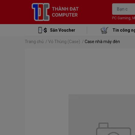
PC Gaming, Mon
Săn Voucher
Tin công n
Trang chủ
/
Vỏ Thùng (Case)
/
Case nhà máy đèn