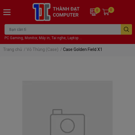
0
0
PC Gaming, Monitor, Máy in, Tai nghe, Laptop ...
Trang chủ
/
Vỏ Thùng (Case)
/
Case Golden Field X1