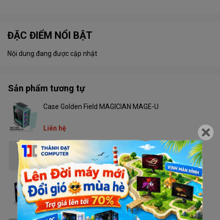
ĐẶC ĐIỂM NỔI BẬT
Nội dung đang được cập nhật
Sản phẩm tương tự
Case Golden Field MAGICIAN MAGE-U
Liên hệ
Case Golden Field Z22FA
Liên hệ
Case Golden Field N95
Liên hệ