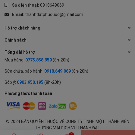
Số điện thoại:
0918649069
Email:
thanhdatphuquoc@gmail.com
Hỗ trợ khách hàng
Chính sách
Tổng đài hỗ trợ
Mua hàng:
0775.858.959
(8h-20h)
Sửa chữa, bảo hành:
0918.649.069
(8h-20h)
Góp ý:
0903.950.195
(8h-20h)
Phương thức thanh toán
© 2024 BẢN QUYỀN THUỘC VỀ CÔNG TY TNHH MỘT THÀNH VIÊN
THƯƠNG MẠI DỊCH VỤ THÀNH ĐẠT
GPĐKKD: 1701594843 cấp tại Sở KH & ĐT Tỉnh An Giang | Cung cấp
0