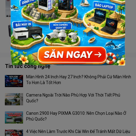
Case VSP X2 G.ART
Liên hệ
Case Golden Field U2/Q25B
Liên hệ
Tin tức công nghệ
Màn Hình 24 Inch Hay 27 Inch? Không Phải Cứ Màn Hình
To Hơn Là Tốt Hơn
Camera Ngoài Trời Nào Phù Hợp Với Thời Tiết Phú
Quốc?
Canon 2900 Hay PIXMA G3010: Nên Chọn Loại Nào Ở
Phú Quốc?
4 Việc Nên Làm Trước Khi Cài Win Để Tránh Mất Dữ Liệu