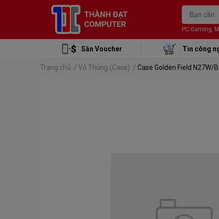
PC Gaming, Mon
Săn Voucher
Tin công n
Trang chủ
/
Vỏ Thùng (Case)
/
Case Golden Field N27W/B