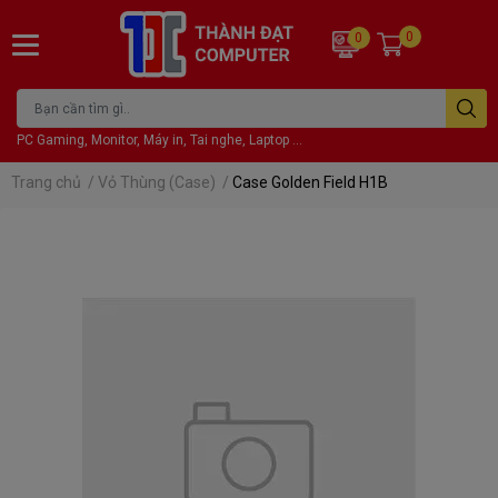
0
0
PC Gaming, Monitor, Máy in, Tai nghe, Laptop ...
Trang chủ
/
Vỏ Thùng (Case)
/
Case Golden Field H1B