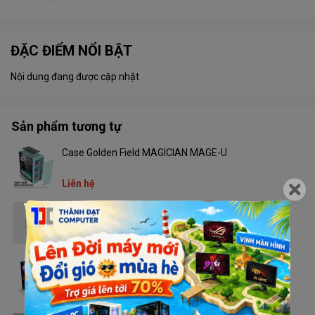
ĐẶC ĐIỂM NỔI BẬT
Nội dung đang được cập nhật
Sản phẩm tương tự
Case Golden Field MAGICIAN MAGE-U
Liên hệ
Case Golden Field Z22FA
Liên hệ
Case Golden Field N95
Liên hệ