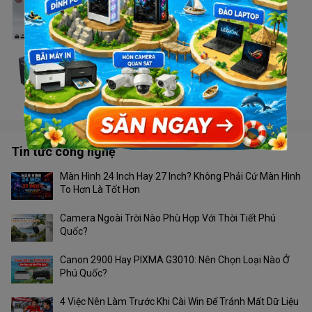
Case VSP X2 G.ART
Liên hệ
Case Golden Field U2/Q25B
Liên hệ
Tin tức công nghệ
Màn Hình 24 Inch Hay 27 Inch? Không Phải Cứ Màn Hình
To Hơn Là Tốt Hơn
Camera Ngoài Trời Nào Phù Hợp Với Thời Tiết Phú
Quốc?
Canon 2900 Hay PIXMA G3010: Nên Chọn Loại Nào Ở
Phú Quốc?
4 Việc Nên Làm Trước Khi Cài Win Để Tránh Mất Dữ Liệu