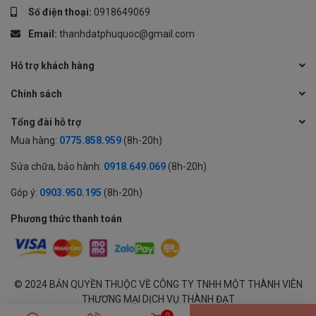
Số điện thoại:
0918649069
Email:
thanhdatphuquoc@gmail.com
Hỗ trợ khách hàng
Chính sách
Tổng đài hỗ trợ
Mua hàng:
0775.858.959
(8h-20h)
Sửa chữa, bảo hành:
0918.649.069
(8h-20h)
Góp ý:
0903.950.195
(8h-20h)
Phương thức thanh toán
© 2024 BẢN QUYỀN THUỘC VỀ CÔNG TY TNHH MỘT THÀNH VIÊN
THƯƠNG MẠI DỊCH VỤ THÀNH ĐẠT
GPĐKKD: 1701594843 cấp tại Sở KH & ĐT Tỉnh An Giang | Cung cấp
0