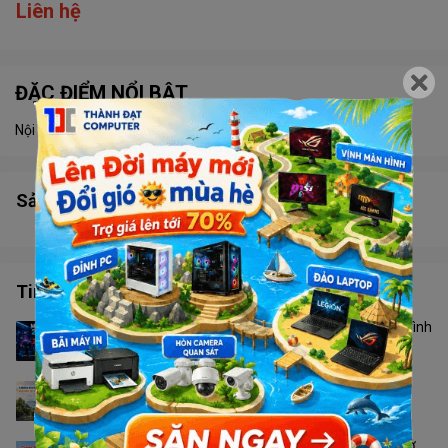
Liên hệ
ĐẶC ĐIỂM NỔI BẬT
Nội dung đang được cập nhật
Sản phẩm tương tự
Tin tức công nghệ
Màn Hình 24 Inch Hay 27 Inch? Không Phải Cứ Màn Hình
To Hơn Là Tốt Hơn
Camera Ngoài Trời Nào Phù Hợp Với Thời Tiết Phú
Quốc?
Canon 2900 Hay PIXMA G3010: Nên Chọn Loại Nào Ở