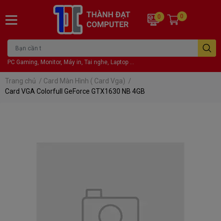
0
0
PC Gaming, Monitor, Máy in, Tai nghe, Laptop ...
Trang chủ
/
Card Màn Hình ( Card Vga)
/
Card VGA Colorfull GeForce GTX1630 NB 4GB