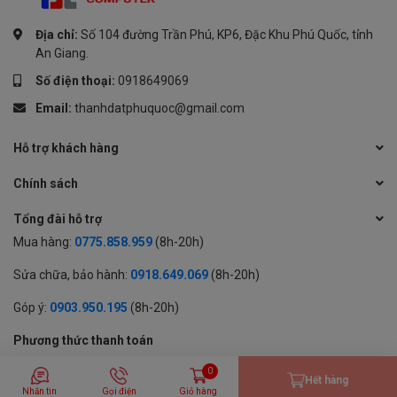
Địa chỉ:
Số 104 đường Trần Phú, KP6, Đặc Khu Phú Quốc, tỉnh
An Giang.
Số điện thoại:
0918649069
Email:
thanhdatphuquoc@gmail.com
Hỗ trợ khách hàng
Chính sách
Tổng đài hỗ trợ
Mua hàng:
0775.858.959
(8h-20h)
Sửa chữa, bảo hành:
0918.649.069
(8h-20h)
Góp ý:
0903.950.195
(8h-20h)
Phương thức thanh toán
0
Hết hàng
Nhắn tin
Gọi điện
Giỏ hàng