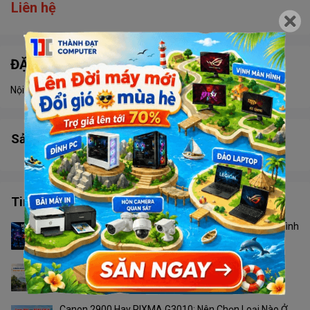
Liên hệ
ĐẶC ĐIỂM NỔI BẬT
Nội dung đang được cập nhật
Sản phẩm tương tự
Tin tức công nghệ
Màn Hình 24 Inch Hay 27 Inch? Không Phải Cứ Màn Hình
To Hơn Là Tốt Hơn
Camera Ngoài Trời Nào Phù Hợp Với Thời Tiết Phú
Quốc?
Canon 2900 Hay PIXMA G3010: Nên Chọn Loại Nào Ở