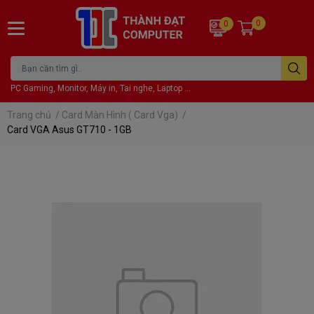
0
0
PC Gaming, Monitor, Máy in, Tai nghe, Laptop ...
Trang chủ
/
Card Màn Hình ( Card Vga)
/
Card VGA Asus GT710 - 1GB