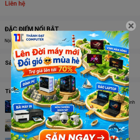
Liên hệ
ĐẶC ĐIỂM NỔI BẬT
Nội dung đang được cập nhật
Sản phẩm tương tự
Tin tức công nghệ
Màn Hình 24 Inch Hay 27 Inch? Không Phải Cứ Màn Hình
To Hơn Là Tốt Hơn
Camera Ngoài Trời Nào Phù Hợp Với Thời Tiết Phú
Quốc?
Canon 2900 Hay PIXMA G3010: Nên Chọn Loại Nào Ở